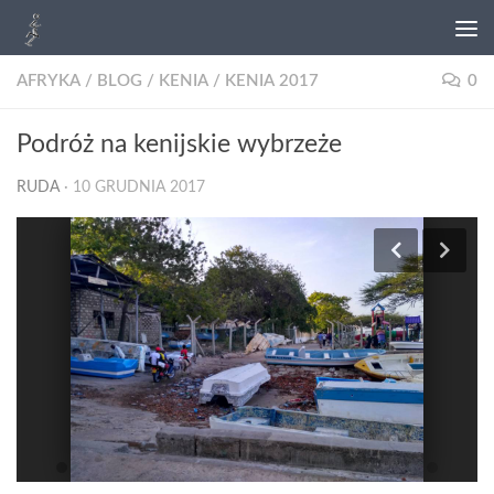
AFRYKA
/
BLOG
/
KENIA
/
KENIA 2017
0
Podróż na kenijskie wybrzeże
RUDA
·
10 GRUDNIA 2017