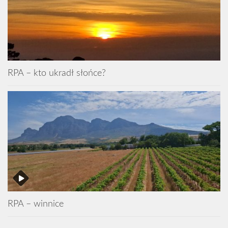
RPA – kto ukradł słońce?
RPA – winnice