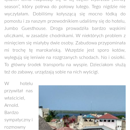
season”, który potrwa do połowy lutego. Tego nigdzie nie
wyczytałam. Dobiliśmy kołyszącą się mocno łódką do
pomostu i za naszym przewodnikiem udaliśmy się do hotelu,
Jumbo Guesthouse. Droga prowadziła bardzo wąskimi
uliczkami, w zasadzie chodnikami. W niektórych problem z
minięciem się miałyby dwie osoby. Zabudowa przypominała
mi trochę tę marokańską. Wszędzie jest sporo kotów,
wylegują się leniwie na rozgrzanych schodach. No i osiołki.
To główny środek transportu na wyspie. Dzieciakom służą
też do zabawy, urządzają sobie na nich wyścigi.
W hotelu
przywitał nas
właściciel,
Arnold.
Bardzo
sympatyczny i
rozmowny