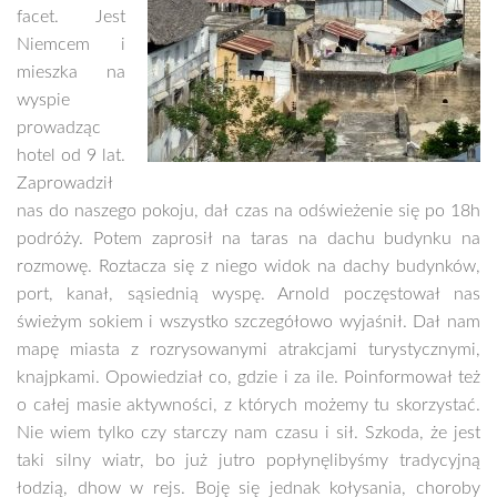
facet. Jest
Niemcem i
mieszka na
wyspie
prowadząc
hotel od 9 lat.
Zaprowadził
nas do naszego pokoju, dał czas na odświeżenie się po 18h
podróży. Potem zaprosił na taras na dachu budynku na
rozmowę. Roztacza się z niego widok na dachy budynków,
port, kanał, sąsiednią wyspę. Arnold poczęstował nas
świeżym sokiem i wszystko szczegółowo wyjaśnił. Dał nam
mapę miasta z rozrysowanymi atrakcjami turystycznymi,
knajpkami. Opowiedział co, gdzie i za ile. Poinformował też
o całej masie aktywności, z których możemy tu skorzystać.
Nie wiem tylko czy starczy nam czasu i sił. Szkoda, że jest
taki silny wiatr, bo już jutro popłynęlibyśmy tradycyjną
łodzią, dhow w rejs. Boję się jednak kołysania, choroby