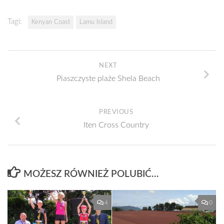
Tagi:
Kenyan Coast
Lamu Island
NEXT
Piaszczyste plaże Shela Beach
PREVIOUS
Iten Cross Country
MOŻESZ RÓWNIEŻ POLUBIĆ…
4
0