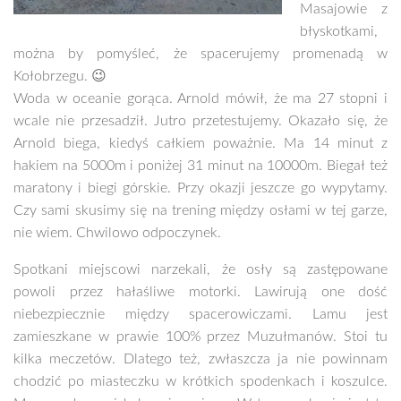
Masajowie z
błyskotkami,
można by pomyśleć, że spacerujemy promenadą w
Kołobrzegu.
😉
Woda w oceanie gorąca. Arnold mówił, że ma 27 stopni i
wcale nie przesadził. Jutro przetestujemy. Okazało się, że
Arnold biega, kiedyś całkiem poważnie. Ma 14 minut z
hakiem na 5000m i poniżej 31 minut na 10000m. Biegał też
maratony i biegi górskie. Przy okazji jeszcze go wypytamy.
Czy sami skusimy się na trening między osłami w tej garze,
nie wiem. Chwilowo odpoczynek.
Spotkani miejscowi narzekali, że osły są zastępowane
powoli przez hałaśliwe motorki. Lawirują one dość
niebezpiecznie między spacerowiczami. Lamu jest
zamieszkane w prawie 100% przez Muzułmanów. Stoi tu
kilka meczetów. Dlatego też, zwłaszcza ja nie powinnam
chodzić po miasteczku w krótkich spodenkach i koszulce.