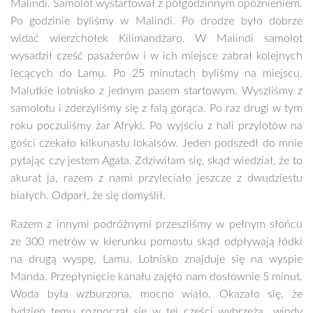
Malindi. Samolot wystartował z półgodzinnym opóźnieniem.
Po godzinie byliśmy w Malindi. Po drodze było dobrze
widać wierzchołek Kilimandżaro. W Malindi samolot
wysadził cześć pasażerów i w ich miejsce zabrał kolejnych
lecących do Lamu. Po 25 minutach byliśmy na miejscu.
Malutkie lotnisko z jednym pasem startowym. Wyszliśmy z
samolotu i zderzyliśmy się z falą gorąca. Po raz drugi w tym
roku poczuliśmy żar Afryki. Po wyjściu z hali przylotów na
gości czekało kilkunastu lokalsów. Jeden podszedł do mnie
pytając czy jestem Agata. Zdziwiłam się, skąd wiedział, że to
akurat ja, razem z nami przyleciało jeszcze z dwudziestu
białych. Odparł, że się domyślił.
Razem z innymi podróżnymi przeszliśmy w pełnym słońcu
ze 300 metrów w kierunku pomostu skąd odpływają łódki
na drugą wyspę, Lamu. Lotnisko znajduje się na wyspie
Manda. Przepłynięcie kanału zajęło nam dosłownie 5 minut.
Woda była wzburzona, mocno wiało. Okazało się, że
tydzień temu rozpoczął się w tej części wybrzeża „windy