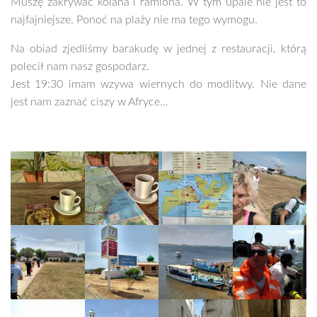
Muszę zakrywać kolana i ramiona. W tym upale nie jest to
najfajniejsze. Ponoć na plaży nie ma tego wymogu.
Na obiad zjedliśmy barakudę w jednej z restauracji, którą
polecił nam nasz gospodarz.
Jest 19:30 imam wzywa wiernych do modlitwy. Nie dane
jest nam zaznać ciszy w Afryce…