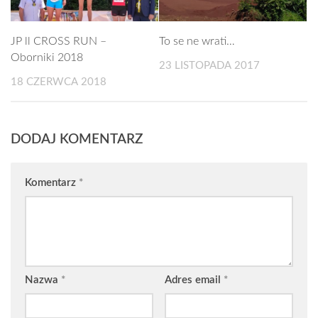
JP ll CROSS RUN –
To se ne wrati…
Oborniki 2018
23 LISTOPADA 2017
18 CZERWCA 2018
DODAJ KOMENTARZ
Komentarz
*
Nazwa
*
Adres email
*