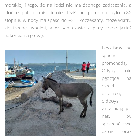
morskiej i tego, że na łodzi nie ma żadnego zadaszenia, a
słońce pali niemiłosiernie. Dziś po południu było +32
stopnie, w nocy ma spaść do +24. Poczekamy, może wiatru
się trochę uspokoi, a w tym czasie kupimy sobie jakieś
nakrycia na głowę.
Poszliśmy na
spacer
promenadą.
Gdyby nie
pędzące na
osłach
dzieciaki,
oldboysi
zaczepiający
nas, by
sprzedać swe
usługi oraz