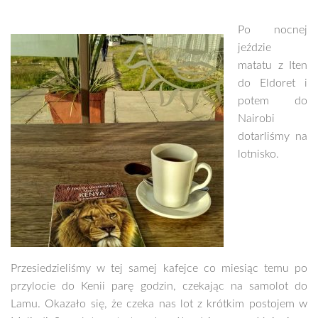
Po nocnej
jeździe
matatu z Iten
do Eldoret i
potem do
Nairobi
dotarliśmy na
lotnisko.
Przesiedzieliśmy w tej samej kafejce co miesiąc temu po
przylocie do Kenii parę godzin, czekając na samolot do
Lamu. Okazało się, że czeka nas lot z krótkim postojem w