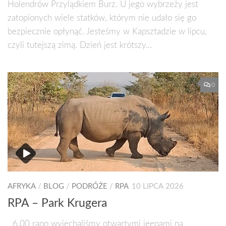
Holendrów Przylądkiem Burz. U jego wybrzeży jest
zatopionych wiele statków, którym nie udało się go
bezpiecznie opłynąć. Jesteśmy w Kapsztadzie w lipcu,
czyli tutejszą zimą. Dzień jest krótszy...
0
AFRYKA
/
BLOG
/
PODRÓŻE
/
RPA
10 LIPCA 2026
RPA – Park Krugera
6.00 rano wyjechaliśmy otwartymi jeepami na