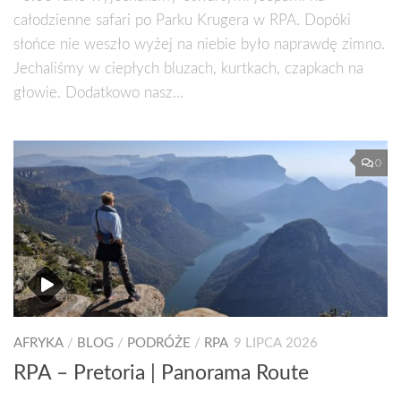
całodzienne safari po Parku Krugera w RPA. Dopóki
słońce nie weszło wyżej na niebie było naprawdę zimno.
Jechaliśmy w ciepłych bluzach, kurtkach, czapkach na
głowie. Dodatkowo nasz...
0
AFRYKA
/
BLOG
/
PODRÓŻE
/
RPA
9 LIPCA 2026
RPA – Pretoria | Panorama Route