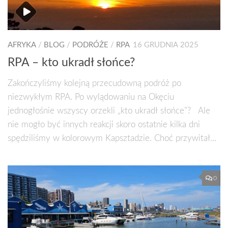
AFRYKA
/
BLOG
/
PODRÓŻE
/
RPA
16 GRUDNIA 2025
RPA – kto ukradł słońce?
Zakończyliśmy kolejną przecudowną podróż po
niezwykłym RPA. Po wylądowaniu na Okęciu
jednogłośnie wszyscy orzekli „kto ukradł słońce”? Ale
nie mogło być innych reakcji skoro ostatnie kilka dni
spędziliśmy w kolorowym Kapsztadzie. Choć przywitał...
0