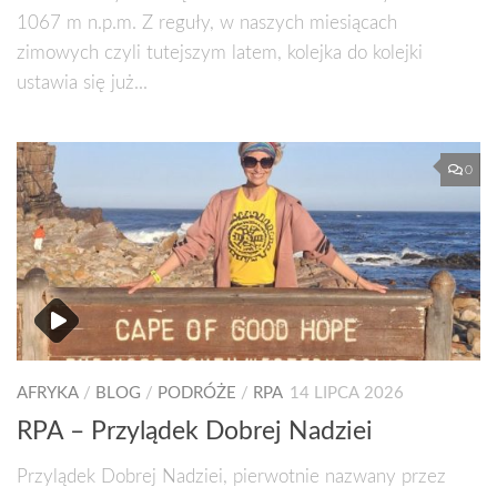
1067 m n.p.m. Z reguły, w naszych miesiącach
zimowych czyli tutejszym latem, kolejka do kolejki
ustawia się już...
0
AFRYKA
/
BLOG
/
PODRÓŻE
/
RPA
14 LIPCA 2026
RPA – Przylądek Dobrej Nadziei
Przylądek Dobrej Nadziei, pierwotnie nazwany przez