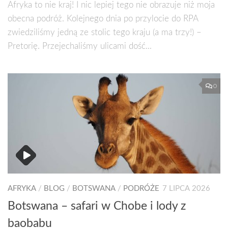
Afryka to nie kraj! I nic lepiej tego nie obrazuje niż moja
obecna podróż. Kolejnego dnia po przylocie do RPA
zwiedziliśmy jedną ze stolic tego kraju (a ma trzy!) –
Pretorię. Przejechaliśmy ulicami dość...
0
AFRYKA
/
BLOG
/
BOTSWANA
/
PODRÓŻE
7 LIPCA 2026
Botswana – safari w Chobe i lody z
baobabu