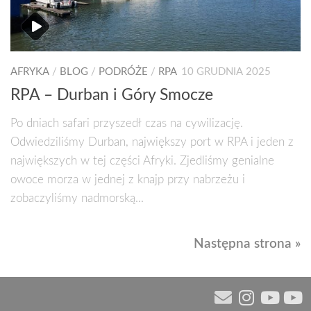
AFRYKA
/
BLOG
/
PODRÓŻE
/
RPA
10 GRUDNIA 2025
RPA – Durban i Góry Smocze
Po dniach safari przyszedł czas na cywilizację.
Odwiedziliśmy Durban, największy port w RPA i jeden z
największych w tej części Afryki. Zjedliśmy genialne
owoce morza w jednej z knajp przy nabrzeżu i
zobaczyliśmy nadmorską...
Następna strona »