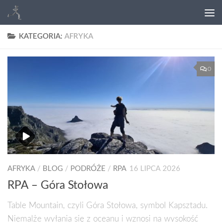
KATEGORIA:
AFRYKA
0
AFRYKA
/
BLOG
/
PODRÓŻE
/
RPA
16 LIPCA 2026
RPA – Góra Stołowa
Table Mountain, czyli Góra Stołowa, symbol Kapsztadu.
Niemalże wyłania się z oceanu i wznosi na wysokość