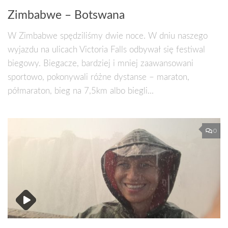
Zimbabwe – Botswana
W Zimbabwe spędziliśmy dwie noce. W dniu naszego
wyjazdu na ulicach Victoria Falls odbywał się festiwal
biegowy. Biegacze, bardziej i mniej zaawansowani
sportowo, pokonywali różne dystanse – maraton,
półmaraton, bieg na 7,5km albo biegli...
0