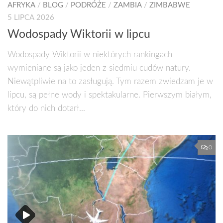
AFRYKA
/
BLOG
/
PODRÓŻE
/
ZAMBIA
/
ZIMBABWE
5 LIPCA 2026
Wodospady Wiktorii w lipcu
Wodospady Wiktorii w niektórych rankingach
wymieniane są jako jeden z siedmiu cudów natury.
Niewątpliwie na to zasługują. Tym razem zwiedzam je w
lipcu, są pełne wody i spektakularne. Pierwszym białym,
który do nich dotarł...
0