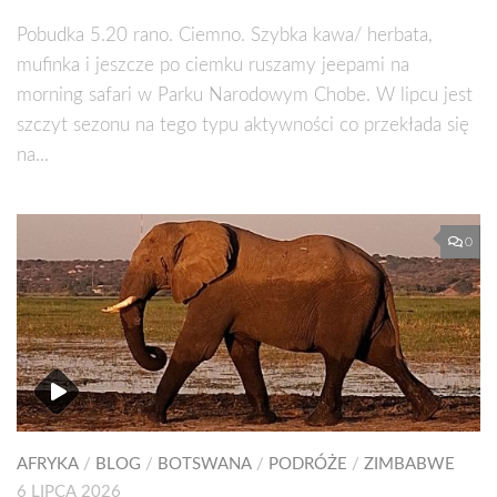
Pobudka 5.20 rano. Ciemno. Szybka kawa/ herbata,
mufinka i jeszcze po ciemku ruszamy jeepami na
morning safari w Parku Narodowym Chobe. W lipcu jest
szczyt sezonu na tego typu aktywności co przekłada się
na...
0
AFRYKA
/
BLOG
/
BOTSWANA
/
PODRÓŻE
/
ZIMBABWE
6 LIPCA 2026