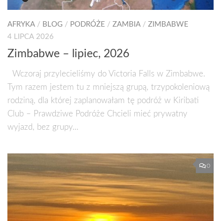
AFRYKA
/
BLOG
/
PODRÓŻE
/
ZAMBIA
/
ZIMBABWE
4 LIPCA 2026
Zimbabwe – lipiec, 2026
Wczoraj przylecieliśmy do Victoria Falls w Zimbabwe.
Tym razem jestem tu z mniejszą grupą, trzypokoleniową
rodziną, dla której zaplanowałam tę podróż w Kiribati
Club – Prawdziwe Podróże Chcieli mieć prywatny
wyjazd, bez grupy...
0