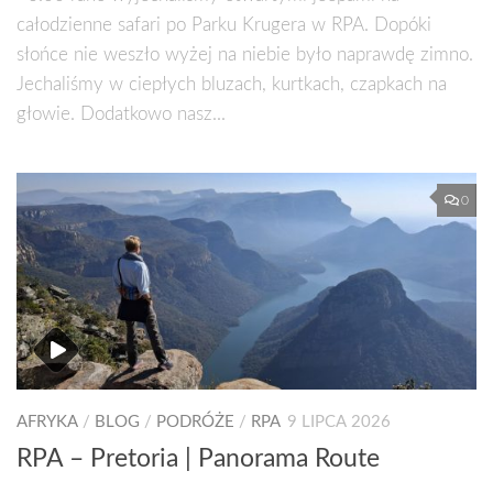
całodzienne safari po Parku Krugera w RPA. Dopóki
słońce nie weszło wyżej na niebie było naprawdę zimno.
Jechaliśmy w ciepłych bluzach, kurtkach, czapkach na
głowie. Dodatkowo nasz...
0
AFRYKA
/
BLOG
/
PODRÓŻE
/
RPA
9 LIPCA 2026
RPA – Pretoria | Panorama Route