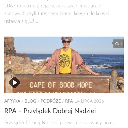
1067 m n.p.m. Z reguły, w naszych miesiącach
zimowych czyli tutejszym latem, kolejka do kolejki
ustawia się już...
0
AFRYKA
/
BLOG
/
PODRÓŻE
/
RPA
14 LIPCA 2026
RPA – Przylądek Dobrej Nadziei
Przylądek Dobrej Nadziei, pierwotnie nazwany przez