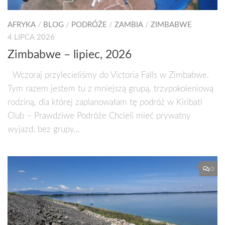
AFRYKA
/
BLOG
/
PODRÓŻE
/
ZAMBIA
/
ZIMBABWE
4 LIPCA 2026
Zimbabwe – lipiec, 2026
Wczoraj przylecieliśmy do Victoria Falls w Zimbabwe.
Tym razem jestem tu z mniejszą grupą, trzypokoleniową
rodziną, dla której zaplanowałam tę podróż w Kiribati
Club – Prawdziwe Podróże Chcieli mieć prywatny
wyjazd, bez grupy...
0