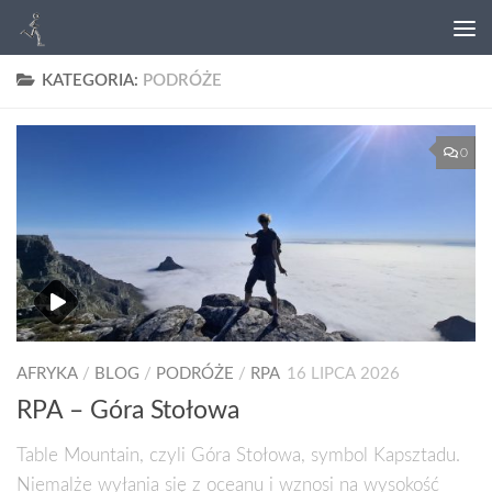
KATEGORIA:
PODRÓŻE
0
AFRYKA
/
BLOG
/
PODRÓŻE
/
RPA
16 LIPCA 2026
RPA – Góra Stołowa
Table Mountain, czyli Góra Stołowa, symbol Kapsztadu.
Niemalże wyłania się z oceanu i wznosi na wysokość