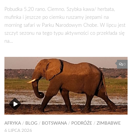
Pobudka 5.20 rano. Ciemno. Szybka kawa/ herbata,
mufinka i jeszcze po ciemku ruszamy jeepami na
morning safari w Parku Narodowym Chobe. W lipcu jest
szczyt sezonu na tego typu aktywności co przekłada się
na...
0
AFRYKA
/
BLOG
/
BOTSWANA
/
PODRÓŻE
/
ZIMBABWE
6 LIPCA 2026