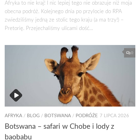
Afryka to nie kraj! I nic lepiej tego nie obrazuje niż moja
obecna podróż. Kolejnego dnia po przylocie do RPA
zwiedziliśmy jedną ze stolic tego kraju (a ma trzy!) –
Pretorię. Przejechaliśmy ulicami dość...
0
AFRYKA
/
BLOG
/
BOTSWANA
/
PODRÓŻE
7 LIPCA 2026
Botswana – safari w Chobe i lody z
baobabu