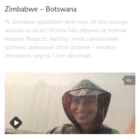
Zimbabwe – Botswana
W Zimbabwe spędziliśmy dwie noce. W dniu naszego
wyjazdu na ulicach Victoria Falls odbywał się festiwal
biegowy. Biegacze, bardziej i mniej zaawansowani
sportowo, pokonywali różne dystanse – maraton,
półmaraton, bieg na 7,5km albo biegli...
0