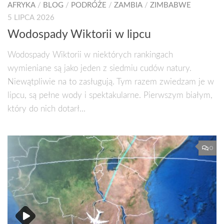
AFRYKA
/
BLOG
/
PODRÓŻE
/
ZAMBIA
/
ZIMBABWE
5 LIPCA 2026
Wodospady Wiktorii w lipcu
Wodospady Wiktorii w niektórych rankingach
wymieniane są jako jeden z siedmiu cudów natury.
Niewątpliwie na to zasługują. Tym razem zwiedzam je w
lipcu, są pełne wody i spektakularne. Pierwszym białym,
który do nich dotarł...
0