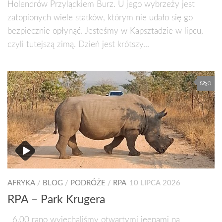
Holendrów Przylądkiem Burz. U jego wybrzeży jest
zatopionych wiele statków, którym nie udało się go
bezpiecznie opłynąć. Jesteśmy w Kapsztadzie w lipcu,
czyli tutejszą zimą. Dzień jest krótszy...
0
AFRYKA
/
BLOG
/
PODRÓŻE
/
RPA
10 LIPCA 2026
RPA – Park Krugera
6.00 rano wyjechaliśmy otwartymi jeepami na