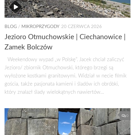
BLOG
/
MIKROPRZYGODY
20 CZERWCA 2026
Jezioro Otmuchowskie | Ciechanowice |
Zamek Bolczów
Weekendowy wypad „w Polskę”. Jacek chciał zaliczyć
Jezioro/ zbiornik Otmuchowski, którego brzegi są
wyłożone kostkami granitowymi. Widział w necie filmik
gościa, także pasjonata kamieni i śladów ich obróbki,
który znalazł ślady wielokątnych nawiertów...
0