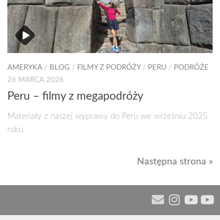
AMERYKA
/
BLOG
/
FILMY Z PODRÓŻY
/
PERU
/
PODRÓŻE
26 MARCA 2026
Peru – filmy z megapodróży
Materiały z naszej wyprawy do Peru we wrześniu 2025
roku.
Następna strona »