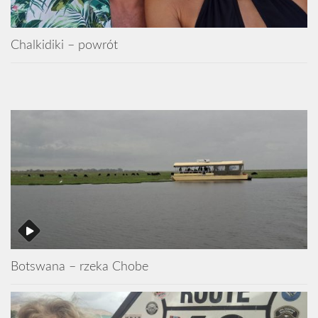
Chalkidiki – powrót
Botswana – rzeka Chobe