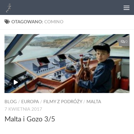
OTAGOWANO:
COMINO
0
BLOG
/
EUROPA
/
FILMY Z PODRÓŻY
/
MALTA
7 KWIETNIA 2017
Malta i Gozo 3/5