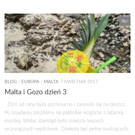
0
BLOG
/
EUROPA
/
MALTA
7 KWIETNIA 2017
Malta i Gozo dzień 3
Dziś od rana było pochmurno i zanosiło się na deszcz.
Po śniadaniu poszliśmy na pobliskie wzgórze z latarnią
morską. Widać stamtąd było miejsca naszych
wczorajszych wędrówek. Dookoła łąki pełne kwitnących,