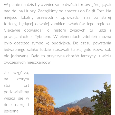
W planie na dziś było zwiedzanie dwóch fortów górujących
nad doliną Hunzy. Zaczęliśmy od spaceru do Baltit Fort. Na
miejscu lokalny przewodnik oprowadził nas po starej
fortecy, będącej dawniej zamkiem władców tego regionu.
Ciekawie opowiadał o historii żyjących tu ludzi i
powiązaniach z Tybetem. W elementach zdobień można
było dostrzec symbolikę buddyjską. Do czasu powstania
jedwabnego szlaku ludzie stosowali tu złą gatunkowo sól,
nie jodowaną. Było to przyczyną chorób tarczycy u wielu
ówczesnych mieszkańców.
Ze wzgórza,
na którym
stoi fort
podziwialiśmy
wijącą się w
dole rzekę i
jesienne