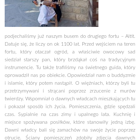
podjechaliśmy już naszym busem do drugiego fortu – Altit.
Datuje się, że liczy on ok 1100 lat. Przed wejściem na teren
fortu, który otaczał ogród, a właściwie owocowy sad
siedział starszy pan, który brzdąkał coś na tradycyjnym
instrumencie. Tu także trafiliśmy na świetnego guida, który
oprowadził nas po obiekcie. Opowiedział nam o buddyzmie
i islamie, który potem nastąpił. O więźniach, którzy byli tu
przetrzymywani i strącani poprzez zrzucenie z murów
twierdzy. Wspomniał o dawnych władcach mieszkających tu
i pokazał sposób ich życia. Pomieszczenia, gdzie spędzali
czas. Sypialnie na czas zimy i upalnego lata. Kuchnię i
miejsce spożywana posiłków, które stanowiły jedną izbę.
Dawni władcy bali się zamachów na swoje życie poprzez
otrucie. Ściany pomieszczeń zdobiły zdjęcia dawnych