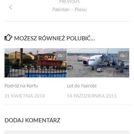
PREVIOUS
Pakistan – Passu
MOŻESZ RÓWNIEŻ POLUBIĆ…
0
0
Podróż na Korfu
Lot do Nairobi
21 KWIETNIA 2018
18 PAŹDZIERNIKA 2015
DODAJ KOMENTARZ