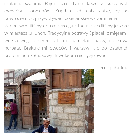
szatami, szalami. Rejon ten słynie także z suszonych
owoców i orzechów. Kupiłam ich całą siatkę, by po
powrocie móc przywoływać pakistańskie wspomnienia.
Zanim wróciliśmy do naszego guesthouse zjedliśmy jeszcze
w miasteczku lunch. Tradycyjne potrawy ( placek z mięsem i
wersja wege z serem, ale nie pamiętam nazw) i ziołowa
herbata. Brakuje mi owoców i warzyw, ale po ostatnich
problemach żołądkowych wolałam nie ryzykować.
Po południu