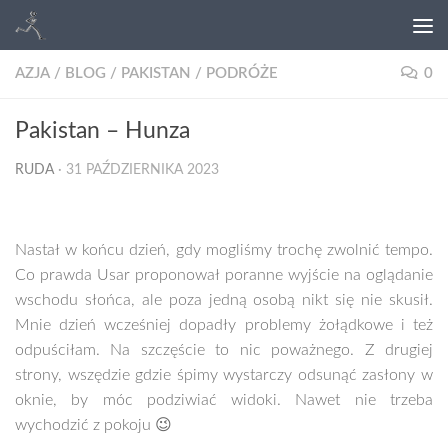
AZJA
/
BLOG
/
PAKISTAN
/
PODRÓŻE
0
Pakistan – Hunza
RUDA
·
31 PAŹDZIERNIKA 2023
Nastał w końcu dzień, gdy mogliśmy trochę zwolnić tempo.
Co prawda Usar proponował poranne wyjście na oglądanie
wschodu słońca, ale poza jedną osobą nikt się nie skusił.
Mnie dzień wcześniej dopadły problemy żołądkowe i też
odpuściłam. Na szczęście to nic poważnego. Z drugiej
strony, wszędzie gdzie śpimy wystarczy odsunąć zasłony w
oknie, by móc podziwiać widoki. Nawet nie trzeba
wychodzić z pokoju 😉