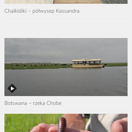
Chalkidiki – półwysep Kassandra
Botswana – rzeka Chobe