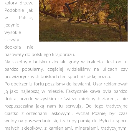
kolory drzew.
Podobnie jak
w Polsce,
jedynie
wysokie
szczyty
dookoła nie
pasowały do polskiego krajobrazu.
Na szkolnym boisku dzieciaki grały w krykieta. Jest on tu
bardzo popularny, częściej widzieliśmy na ulicach czy
prowizorycznych boiskach ten sport niż piłkę nożną.
Po obejrzeniu fortu poszliśmy do kawiarni. Usar reklamował
ją jako najlepszą w mieście. Faktycznie kawa była bardzo
dobra, przede wszystkim ze świeżo mielonych ziaren, a nie
rozpuszczalna jaką nam tu serwują. Do tego tradycyjne
ciastko z orzechami laskowymi. Pycha! Później był czas
wolny na poszwędanie się i zakupy pamiątek. Było tu sporo
małych sklepików, z kamieniami, minerałami, tradycyjnymi