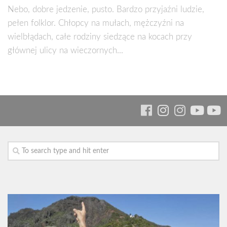
Nebo, dobre jedzenie, pusto. Bardzo przyjaźni ludzie,
pełen folklor. Chłopcy na mułach, mężczyźni na
wielbłądach, całe rodziny siedzące na kocach przy
głównej ulicy na wieczornych...