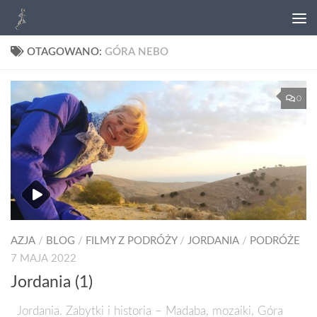
OTAGOWANO:
GÓRA NEBO
0
AZJA
/
BLOG
/
FILMY Z PODRÓŻY
/
JORDANIA
/
PODRÓŻE
7 MAJA 2022
Jordania (1)
Jordania. Zabytki i historia – Madaba, mozaiki, Góra