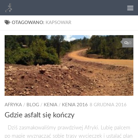
OTAGOWANO:
KAPSOWAR
0
AFRYKA
/
BLOG
/
KENIA
/
KENIA 2016
8 GRUDNIA 2016
Gdzie asfalt się kończy
Dziś zasmakowaliśmy prawdziwej Afryki. Lubię palcem
po mapie wyznaczać sobie trasy wycieczek i ustalać plan