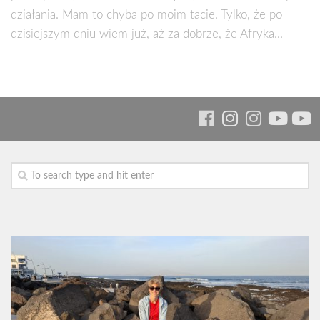
działania. Mam to chyba po moim tacie. Tylko, że po
dzisiejszym dniu wiem już, aż za dobrze, że Afryka...