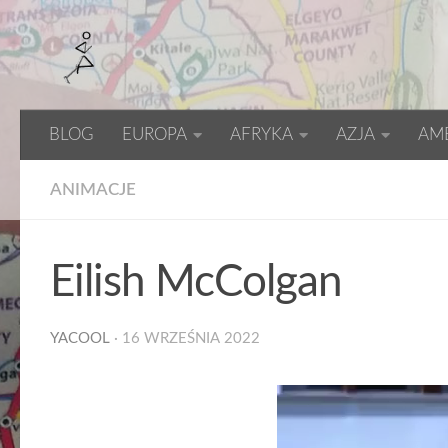
BLOG
EUROPA
AFRYKA
AZJA
AM
ANIMACJE
Eilish McColgan
YACOOL
·
16 WRZEŚNIA 2022