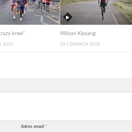
crazy knee”
Wilson Kipsang
A 2022
29 CZERWCA 2018
Adres email
*