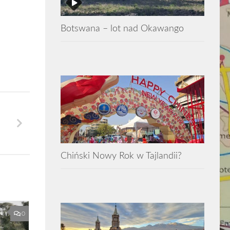
Botswana – lot nad Okawango
Chiński Nowy Rok w Tajlandii?
0