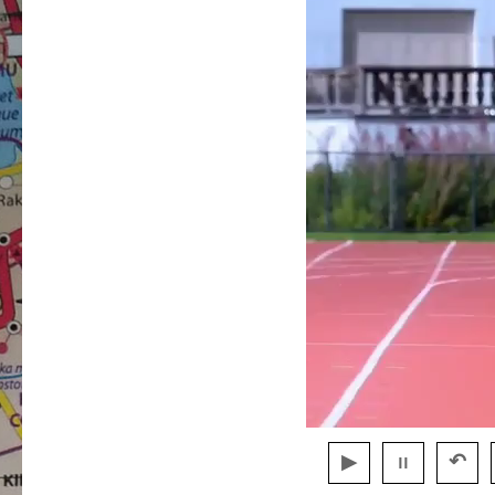
▶
ıı
↶