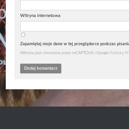
Witryna internetowa
Zapamiętaj moje dane w tej przeglądarce podczas pisani
Witryna jest chroniona przez reCAPTCHA i Google
Politykę P