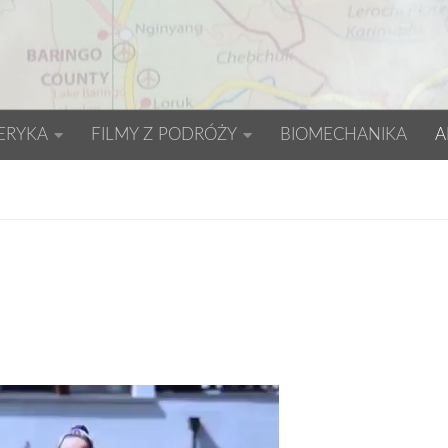
ERYKA
FILMY Z PODRÓŻY
BIOMECHANIKA
A