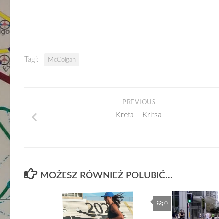
Tagi:
McColgan
PREVIOUS
Kreta – Kritsa
MOŻESZ RÓWNIEŻ POLUBIĆ…
0