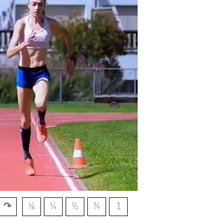
↷
⅛
¼
½
¾
1