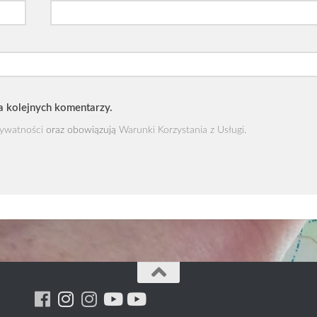
a kolejnych komentarzy.
rywatności
oraz obowiązują
Warunki Korzystania z Usługi
.