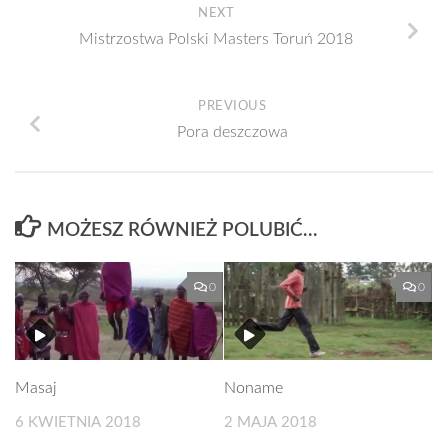
NEXT
Mistrzostwa Polski Masters Toruń 2018
PREVIOUS
Pora deszczowa
MOŻESZ RÓWNIEŻ POLUBIĆ…
0
0
Masaj
Noname
6 KWIETNIA 2018
2 MAJA 2018