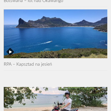
Botswana – lot nad Okawango
RPA – Kapsztad na jesień