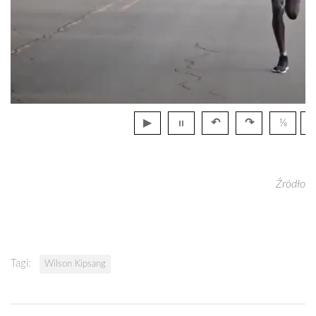
▶
ıı
↶
↷
⅛
Źródło
Tagi:
Wilson Kipsang