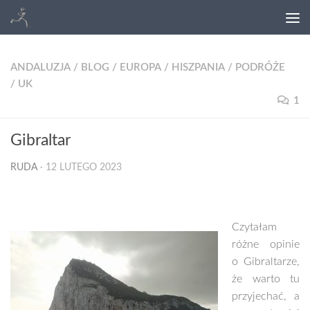
ANDALUZJA
/
BLOG
/
EUROPA
/
HISZPANIA
/
PODRÓŻE
/
UK
1
Gibraltar
RUDA
·
12 LUTEGO 2023
Czytałam
różne opinie
o Gibraltarze,
że warto tu
przyjechać, a