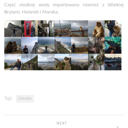
Część słodkiej wody importowano również z Wielkiej
Brytanii, Holandii i Maroka.
Tagi:
Gibraltar
NEXT