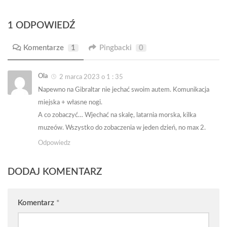
1 ODPOWIEDŹ
Komentarze
1
Pingbacki
0
Ola
2 marca 2023 o 1 : 35
Napewno na Gibraltar nie jechać swoim autem. Komunikacja
miejska + własne nogi.
A co zobaczyć… Wjechać na skalę, latarnia morska, kilka
muzeów. Wszystko do zobaczenia w jeden dzień, no max 2.
Odpowiedz
DODAJ KOMENTARZ
Komentarz
*