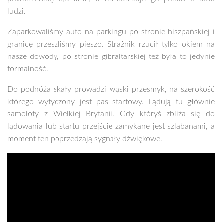
ludzi.
Zaparkowaliśmy auto na parkingu po stronie hiszpańskiej i
granicę przeszliśmy pieszo. Strażnik rzucił tylko okiem na
nasze dowody, po stronie gibraltarskiej też była to jedynie
formalność.
Do podnóża skały prowadzi wąski przesmyk, na szerokość
którego wytyczony jest pas startowy. Lądują tu głównie
samoloty z Wielkiej Brytanii. Gdy któryś zbliża się do
lądowania lub startu przejście zamykane jest szlabanami, a
moment ten poprzedzają sygnały dźwiękowe.