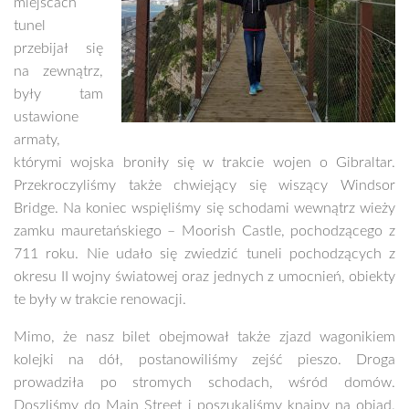
miejscach
tunel
przebijał się
na zewnątrz,
były tam
ustawione
armaty,
którymi wojska broniły się w trakcie wojen o Gibraltar.
Przekroczyliśmy także chwiejący się wiszący Windsor
Bridge. Na koniec wspięliśmy się schodami wewnątrz wieży
zamku mauretańskiego – Moorish Castle, pochodzącego z
711 roku. Nie udało się zwiedzić tuneli pochodzących z
okresu II wojny światowej oraz jednych z umocnień, obiekty
te były w trakcie renowacji.
Mimo, że nasz bilet obejmował także zjazd wagonikiem
kolejki na dół, postanowiliśmy zejść pieszo. Droga
prowadziła po stromych schodach, wśród domów.
Doszliśmy do Main Street i poszukaliśmy knajpy na obiad.