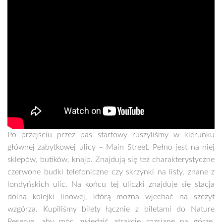
Po przejściu przez pas startowy ruszyliśmy w kierunku
głównej zabytkowej ulicy – Main Street. Pełno jest na niej
sklepów, butików, knajp. Znajdują się też charakterystyczne
czerwone budki telefoniczne czy skrzynki na listy, znane z
londyńskich ulic. Na końcu tej uliczki znajduje się stacja
dolna kolejki linowej, którą można wjechać na szczyt
wzgórza. Kupiliśmy bilety łącznie z biletami do Nature
Reserve, aby móc zwiedzić atrakcje rozsiane na górze.