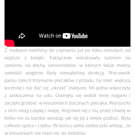
Z małpami mieliśmy do czynienia już po kilku minutach od
wyjścia z kolejki. Faktycznie wskakiwały ludziom na
ramiona, na dachy samochodów, w których także można
zwiedzić wzgórze. Były niewątpliwą atrakcją. Pracownik
parku zalecił trzymanie plecaków z przodu, by mieć większą
kontrolę i nie dać się „okraść” małpom. Mi jedna wskoczyła
z zaskoczenia na udo. Owinęła się wokół mnie nogami i
zaczęła grzebać w kieszeniach bocznych plecaka. Wyrzuciła
z nich moją czapkę i mapę. Kręciłam się z nią przez chwilę w
kółko nie za bardzo wiedząc jak się jej z siebie pozbyć. Była
całkiem spora i ciężka. W końcu sama zeskoczyła widząc, że
w kieszeniach nie mam nic do jedzenia.