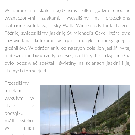
W sumie na skale spędziliśmy kilka godzin chodząc
wyznaczonymi szlakami. Weszliśmy na przeszkloną
platformę widokową – Sky Walk. Widoki były fantastyczne!
Później zwiedziliśmy jaskinię St Michael’s Cave, która była
rozświetlana kolorami w rytm muzyki dobiegającej z
głośników. W odróżnieniu od naszych polskich jaskiń, w tej
umieszczone były rzędy krzeseł, na których siedząc można
było podziwiać spektakl świetlny na ścianach jaskini i jej
skalnych formacjach.
Przeszliśmy
tunelami
wykutymi w
skale z
początku
XVIII wieku.
W kilku