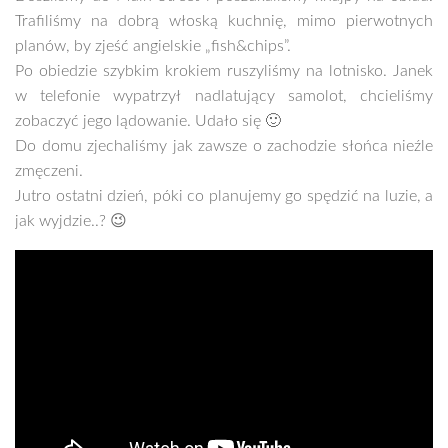
Trafiliśmy na dobrą włoską kuchnię, mimo pierwotnych
planów, by zjeść angielskie „fish&chips”.
Po obiedzie szybkim krokiem ruszyliśmy na lotnisko. Janek
w telefonie wypatrzył nadlatujący samolot, chcieliśmy
zobaczyć jego lądowanie. Udało się 🙂
Do domu zjechaliśmy jak zawsze o zachodzie słońca nieźle
zmęczeni.
Jutro ostatni dzień, póki co planujemy go spędzić na luzie, a
jak wyjdzie..? 😉