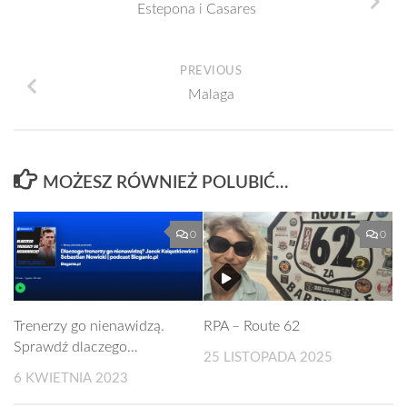
Estepona i Casares
PREVIOUS
Malaga
MOŻESZ RÓWNIEŻ POLUBIĆ…
0
0
Trenerzy go nienawidzą.
RPA – Route 62
Sprawdź dlaczego…
25 LISTOPADA 2025
6 KWIETNIA 2023