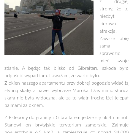
z drugiej
strony, że to
niezbyt
ciekawa
atrakcja.
Zawsze lubię
sama
sprawdzić i
mieć swoje
zdanie. A będąc tak blisko od Gibraltaru szkoda było
odpuścić wypad tam. I uważam, że warto było.
Z okien naszego apartamentu przy dobrej pogodzie widać tą
słynną skałę, a nawet wybrzeże Maroka. Dziś mimo słońca
skała nie była widoczna, ale za to wiatr trochę lżej telepał
palmami za oknem.
Z Estepony do granicy z Gibraltarem jedzie się ok 45 minut.
Stanowi on brytyjskie terytorium zamorskie. Zajmuje
powierzchnię 6,5 km2, a zamieszkuje go ponad 34.000