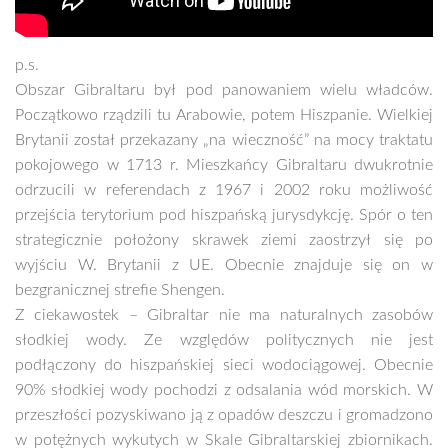
p.s.
Obszar Gibraltaru był pod panowaniem wielu władców.
Początkowo rządzili tu Arabowie, potem Hiszpanie. Wielkiej
Brytanii został przekazany „na wieczność” na mocy traktatu
pokojowego w 1713 r. Mieszkańcy Gibraltaru dwukrotnie
odrzucili w referendach z 1967 i 2002 roku możliwość
przejścia terytorium pod hiszpańską jurysdykcję. Spór o ten
strategicznie położony skrawek ziemi zaostrzył się po
wyjściu W. Brytanii z UE. Obecnie znajduje się on w
bezgranicznej strefie Shengen.
Z ciekawostek – Gibraltar nie ma naturalnych zasobów
słodkiej wody. Ze względów politycznych nie jest
podłączony do hiszpańskiej sieci wodociągowej. Obecnie
90% słodkiej wody pochodzi z odsalania wód morskich. W
przeszłości pozyskiwano ją z opadów deszczu i gromadzono
w potężnych wykutych w Skale Gibraltarskiej zbiornikach.