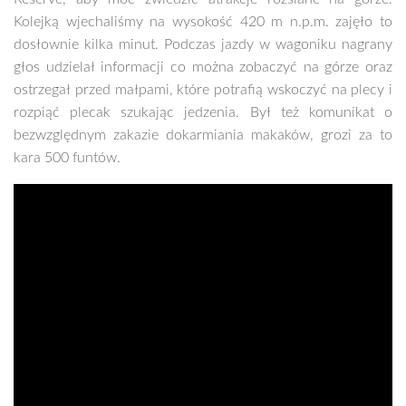
Kolejką wjechaliśmy na wysokość 420 m n.p.m. zajęło to
dosłownie kilka minut. Podczas jazdy w wagoniku nagrany
głos udzielał informacji co można zobaczyć na górze oraz
ostrzegał przed małpami, które potrafią wskoczyć na plecy i
rozpiąć plecak szukając jedzenia. Był też komunikat o
bezwzględnym zakazie dokarmiania makaków, grozi za to
kara 500 funtów.