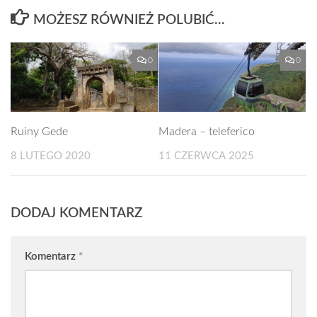
MOŻESZ RÓWNIEŻ POLUBIĆ…
0
0
Ruiny Gede
Madera – teleferico
8 LUTEGO 2020
11 CZERWCA 2025
DODAJ KOMENTARZ
Komentarz
*