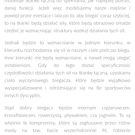
modeluje tkankę łączną do spełniania, jak najlepiej potrafi,
danej funkcji. Jeżeli więc modelujemy nasze mięśnie i
powięź przez miesiące i lata po to, aby biegać coraz szybciej,
to na tkanki będą działać siły, które będą obrazowo omalże
rzeźbić je wzmacniając struktury wzdłuż działania tych sił.
Jednak będzie to wzmacnianie w jednym kierunku, w
kierunku rozchodzenia się sił w naszym ciele podczas biegu.
Inne kierunki nie będą wzmacniane, a nawet mogą ulegać
osłabieniom. Gdy do tego dodać specyficzność
częstotliwości działania tych sił na tkankę łączną, uzyskamy
ciało wyczynowego biegacza, które będzie wyjątkowo
wyspecjalizowane i odróżniające się na tle sportowców
innych dyscyplin.
Stąd dobry biegacz będzie miernym ciężarowcem,
krossfitowcem, rowerzystą, pływakiem, czy joginem. To są
właśnie te kompromisy, które są zagłuszane przez różne
mody na tzw. bycie wszechstronnie fit, robienie