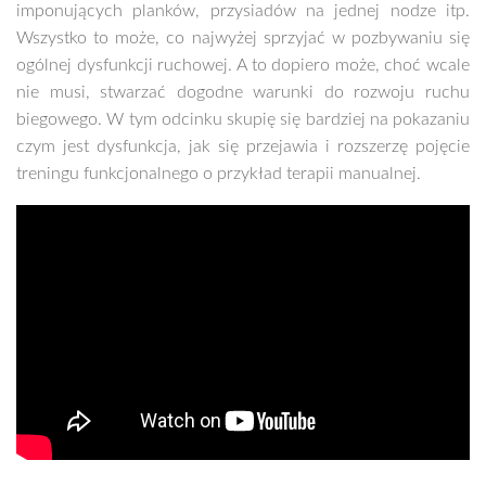
imponujących planków, przysiadów na jednej nodze itp.
Wszystko to może, co najwyżej sprzyjać w pozbywaniu się
ogólnej dysfunkcji ruchowej. A to dopiero może, choć wcale
nie musi, stwarzać dogodne warunki do rozwoju ruchu
biegowego. W tym odcinku skupię się bardziej na pokazaniu
czym jest dysfunkcja, jak się przejawia i rozszerzę pojęcie
treningu funkcjonalnego o przykład terapii manualnej.