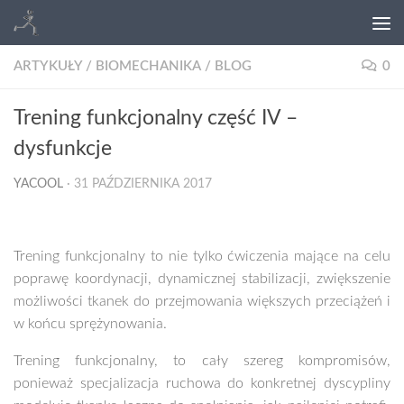
ARTYKUŁY
/
BIOMECHANIKA
/
BLOG
0
Trening funkcjonalny część IV –
dysfunkcje
YACOOL
·
31 PAŹDZIERNIKA 2017
Trening funkcjonalny to nie tylko ćwiczenia mające na celu
poprawę koordynacji, dynamicznej stabilizacji, zwiększenie
możliwości tkanek do przejmowania większych przeciążeń i
w końcu sprężynowania.
Trening funkcjonalny, to cały szereg kompromisów,
ponieważ specjalizacja ruchowa do konkretnej dyscypliny