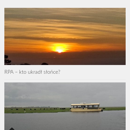
RPA – kto ukradł słońce?