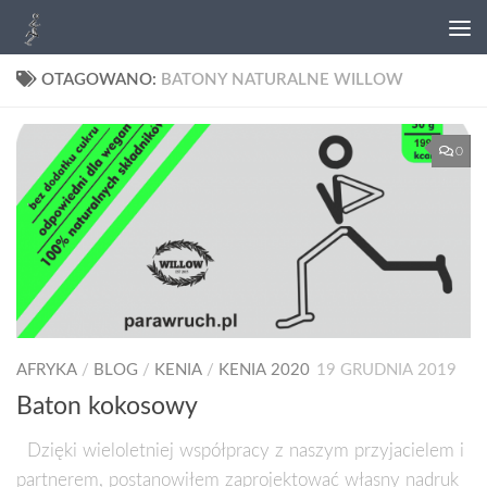
OTAGOWANO:
BATONY NATURALNE WILLOW
0
AFRYKA
/
BLOG
/
KENIA
/
KENIA 2020
19 GRUDNIA 2019
Baton kokosowy
Dzięki wieloletniej współpracy z naszym przyjacielem i
partnerem, postanowiłem zaprojektować własny nadruk