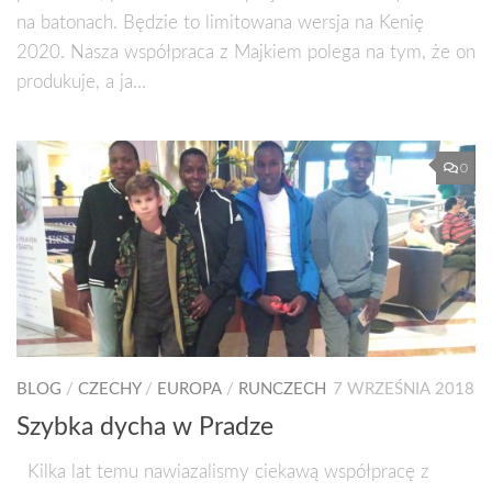
na batonach. Będzie to limitowana wersja na Kenię
2020. Nasza współpraca z Majkiem polega na tym, że on
produkuje, a ja...
0
BLOG
/
CZECHY
/
EUROPA
/
RUNCZECH
7 WRZEŚNIA 2018
Szybka dycha w Pradze
Kilka lat temu nawiazalismy ciekawą współpracę z