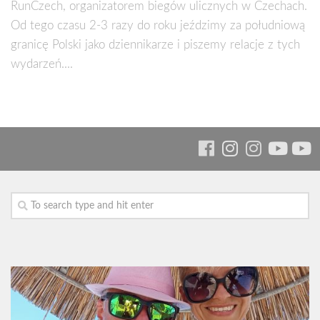
RunCzech, organizatorem biegów ulicznych w Czechach.
Od tego czasu 2-3 razy do roku jeździmy za południową
granicę Polski jako dziennikarze i piszemy relacje z tych
wydarzeń....