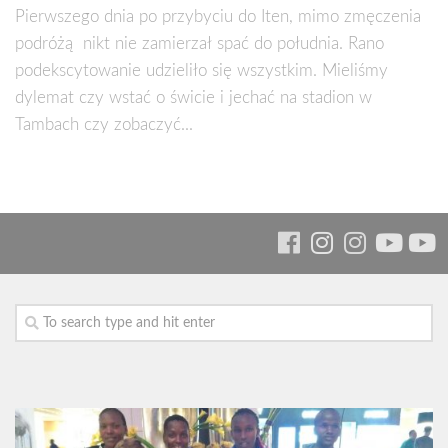
Pierwszego dnia po przybyciu do Iten, mimo zmęczenia
podróżą nikt nie zamierzał spać do południa. Rano
podekscytowanie udzieliło się wszystkim. Mieliśmy
dylemat czy wstać o świcie i jechać na stadion w
Tambach czy zobaczyć...