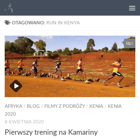
OTAGOWANO:
RUN IN KENYA
0
AFRYKA
/
BLOG
/
FILMY Z PODRÓŻY
/
KENIA
/
KENIA
2020
8 KWIETNIA 2020
Pierwszy trening na Kamariny