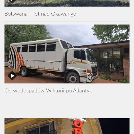
Botswana – lot nad Okawango
Od wodospadów Wiktorii po Atlantyk