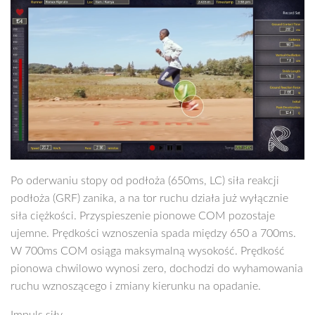
Po oderwaniu stopy od podłoża (650ms, LC) siła reakcji
podłoża (GRF) zanika, a na tor ruchu działa już wyłącznie
siła ciężkości. Przyspieszenie pionowe COM pozostaje
ujemne. Prędkości wznoszenia spada między 650 a 700ms.
W 700ms COM osiąga maksymalną wysokość. Prędkość
pionowa chwilowo wynosi zero, dochodzi do wyhamowania
ruchu wznoszącego i zmiany kierunku na opadanie.
Impuls siły