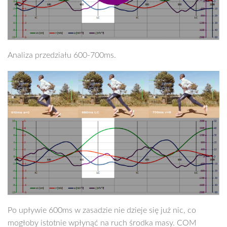
Analiza przedziału 600-700ms.
Po upływie 600ms w zasadzie nie dzieje się już nic, co
mogłoby istotnie wpłynąć na ruch środka masy. COM