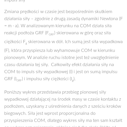
Zmiana prędkości w czasie jest bezpośrednim skutkiem
działania siły – zgodnie z drugą zasadą dynamiki Newtona (F
= m · a). W analizowanym kierunku na COM działa siła
reakcji podłoża GRF (F
) skierowana w górę oraz siła
GRF
ciężkości F
skierowana w dół. Ich sumą jest siła wypadkowa
g
(F), która przyspiesza lub wyhamowuje COM w kierunku
pionowym. W analizie ruchu istotne jest też uwzględnienie
czasu działania tej siły. Całkowity efekt działania siły na
COM to impuls siły wypadkowej (I) i jest on sumą impulsu
GRF (I
) i impulsu siły ciężkości (I
).
GRF
g
Poniższy wykres przedstawia przebieg pionowej siły
wypadkowej działającej na środek masy w czasie kontaktu z
podłożem, uzyskany z uśrednienia danych z sześciu kroków
biegowych. Siła jest wprost proporcjonalna do
przyspieszenia COM, dlatego wykres siły ma ten sam kształt