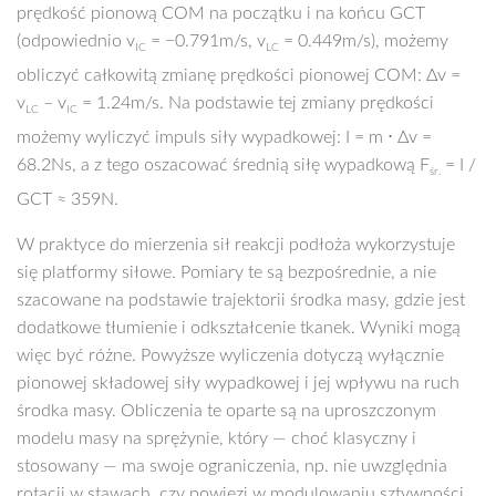
prędkość pionową COM na początku i na końcu GCT
(odpowiednio v
= −0.791m/s, v
= 0.449m/s), możemy
IC
LC
obliczyć całkowitą zmianę prędkości pionowej COM: Δv =
v
– v
= 1.24m/s. Na podstawie tej zmiany prędkości
LC
IC
możemy wyliczyć impuls siły wypadkowej: I = m ⋅ Δv =
68.2Ns, a z tego oszacować średnią siłę wypadkową F
= I /
śr.
GCT ≈ 359N.
W praktyce do mierzenia sił reakcji podłoża wykorzystuje
się platformy siłowe. Pomiary te są bezpośrednie, a nie
szacowane na podstawie trajektorii środka masy, gdzie jest
dodatkowe tłumienie i odkształcenie tkanek. Wyniki mogą
więc być różne. Powyższe wyliczenia dotyczą wyłącznie
pionowej składowej siły wypadkowej i jej wpływu na ruch
środka masy. Obliczenia te oparte są na uproszczonym
modelu masy na sprężynie, który — choć klasyczny i
stosowany — ma swoje ograniczenia, np. nie uwzględnia
rotacji w stawach, czy powięzi w modulowaniu sztywności.