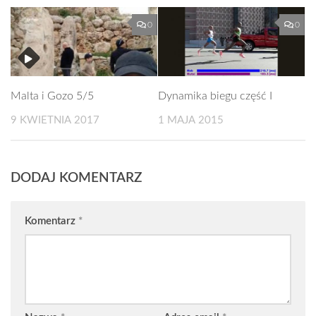
0
0
Malta i Gozo 5/5
Dynamika biegu część I
9 KWIETNIA 2017
1 MAJA 2015
DODAJ KOMENTARZ
Komentarz
*