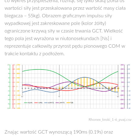
co wykres przyspieszenia, różniąc się tylko skalą (żółta oś
wartości siły jest przeskalowana przez wartość masy ciała
biegacza – 55kg). Obrazem graficznym impulsu siły
wypadkowej jest zakreskowane pole (kolor żółty)
ograniczone krzywą siły w czasie trwania GCT. Wielkość
tego pola jest wyrażona w niutonosekundach [Ns] i
reprezentuje całkowity przyrost pędu pionowego COM w
trakcie kontaktu z podłożem.
Rhonex_kroki_1-6_pvaj.csv
Znając wartość GCT wynoszącą 190ms (0.19s) oraz