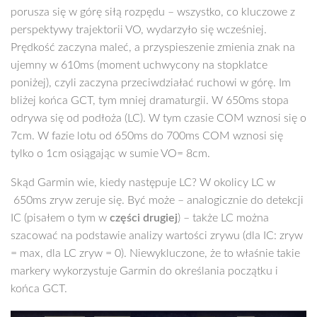
porusza się w górę siłą rozpędu – wszystko, co kluczowe z
perspektywy trajektorii VO, wydarzyło się wcześniej.
Prędkość zaczyna maleć, a przyspieszenie zmienia znak na
ujemny w 610ms (moment uchwycony na stopklatce
poniżej), czyli zaczyna przeciwdziałać ruchowi w górę. Im
bliżej końca GCT, tym mniej dramaturgii. W 650ms stopa
odrywa się od podłoża (LC). W tym czasie COM wznosi się o
7cm. W fazie lotu od 650ms do 700ms COM wznosi się
tylko o 1cm osiągając w sumie VO= 8cm.
Skąd Garmin wie, kiedy następuje LC? W okolicy LC w
650ms zryw zeruje się. Być może – analogicznie do detekcji
IC (pisałem o tym w
części drugiej
) – także LC można
szacować na podstawie analizy wartości zrywu (dla IC: zryw
= max, dla LC zryw = 0). Niewykluczone, że to właśnie takie
markery wykorzystuje Garmin do określania początku i
końca GCT.