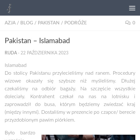
AZJA
/
BLOG
/
PAKISTAN
/
PODRÓŻE
0
Pakistan – Islamabad
RUDA
·
22 PAŹDZIERNIKA 2023
Islamabad
Do stolicy Pakistanu przylecieliśmy nad ranem. Procedury
wizowe okazały się szybsze niż myśleliśmy. Dłużej
czekaliśmy na odbiór bagaży. Na szczęście wszystkie
doleciały. Kontrahent czekał na nas na lotnisku i
zaprowadził do busa, którym będziemy zwiedzać kraj
(między innymi). Dostaliśmy w prezencie po czapce/ berecie
przyzdobionym pawim piórkiem.
Było bardzo