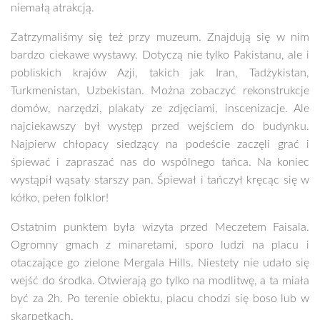
niemałą atrakcją.
Zatrzymaliśmy się też przy muzeum. Znajdują się w nim
bardzo ciekawe wystawy. Dotyczą nie tylko Pakistanu, ale i
pobliskich krajów Azji, takich jak Iran, Tadżykistan,
Turkmenistan, Uzbekistan. Można zobaczyć rekonstrukcje
domów, narzędzi, plakaty ze zdjęciami, inscenizacje. Ale
najciekawszy był występ przed wejściem do budynku.
Najpierw chłopacy siedzący na podeście zaczęli grać i
śpiewać i zapraszać nas do wspólnego tańca. Na koniec
wystąpił wąsaty starszy pan. Śpiewał i tańczył kręcąc się w
kółko, pełen folklor!
Ostatnim punktem była wizyta przed Meczetem Faisala.
Ogromny gmach z minaretami, sporo ludzi na placu i
otaczające go zielone Mergala Hills. Niestety nie udało się
wejść do środka. Otwierają go tylko na modlitwę, a ta miała
być za 2h. Po terenie obiektu, placu chodzi się boso lub w
skarpetkach.