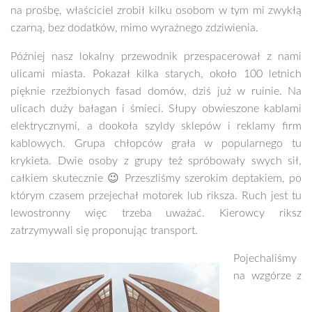
na prośbę, właściciel zrobił kilku osobom w tym mi zwykłą
czarną, bez dodatków, mimo wyraźnego zdziwienia.
Później nasz lokalny przewodnik przespacerował z nami
ulicami miasta. Pokazał kilka starych, około 100 letnich
pięknie rzeźbionych fasad domów, dziś już w ruinie. Na
ulicach duży bałagan i śmieci. Słupy obwieszone kablami
elektrycznymi, a dookoła szyldy sklepów i reklamy firm
kablowych. Grupa chłopców grała w popularnego tu
krykieta. Dwie osoby z grupy też spróbowały swych sił,
całkiem skutecznie 😉 Przeszliśmy szerokim deptakiem, po
którym czasem przejechał motorek lub riksza. Ruch jest tu
lewostronny więc trzeba uważać. Kierowcy riksz
zatrzymywali się proponując transport.
Pojechaliśmy
na wzgórze z