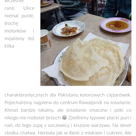
wcześnie
rano. Ulice
niemal puste,
trochę
motorków i
mijaliśmy też
kilka
charakterystycznych dla Pakistanu kolorowych ciężarówek.
Pojechaliśmy najpierw do centrum Rawalpindi na śniadanie.
Klimat bardzo lokalny, ale śniadanie smaczne i póki co
nikogo nie rozbolał brzuch 😁 Zjedliśmy typowe placki puri i
nań, do tego zupę z soczewicy i kiszone warzywa. Na deser
słodka chałwa. Herbata jak w Kenii z mlekiem i cukrem. Ale