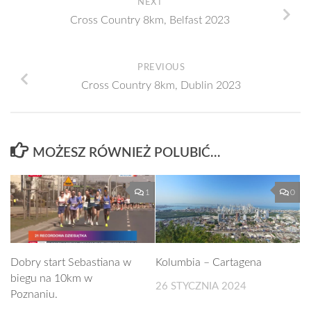
NEXT
Cross Country 8km, Belfast 2023
PREVIOUS
Cross Country 8km, Dublin 2023
MOŻESZ RÓWNIEŻ POLUBIĆ…
1
0
Dobry start Sebastiana w
Kolumbia – Cartagena
biegu na 10km w
26 STYCZNIA 2024
Poznaniu.