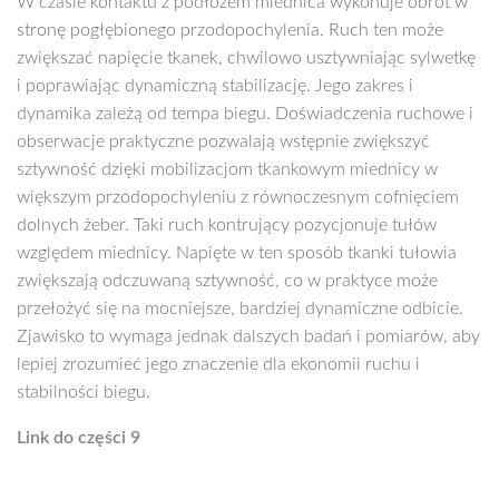
W czasie kontaktu z podłożem miednica wykonuje obrót w
stronę pogłębionego przodopochylenia. Ruch ten może
zwiększać napięcie tkanek, chwilowo usztywniając sylwetkę
i poprawiając dynamiczną stabilizację. Jego zakres i
dynamika zależą od tempa biegu. Doświadczenia ruchowe i
obserwacje praktyczne pozwalają wstępnie zwiększyć
sztywność dzięki mobilizacjom tkankowym miednicy w
większym przodopochyleniu z równoczesnym cofnięciem
dolnych żeber. Taki ruch kontrujący pozycjonuje tułów
względem miednicy. Napięte w ten sposób tkanki tułowia
zwiększają odczuwaną sztywność, co w praktyce może
przełożyć się na mocniejsze, bardziej dynamiczne odbicie.
Zjawisko to wymaga jednak dalszych badań i pomiarów, aby
lepiej zrozumieć jego znaczenie dla ekonomii ruchu i
stabilności biegu.
Link do części 9