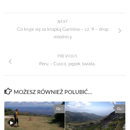
NEXT
Co kryje się za kropką Garmina – cz. 9 – drop
miednicy
PREVIOUS
Peru – Cusco, pępek świata.
MOŻESZ RÓWNIEŻ POLUBIĆ…
0
0