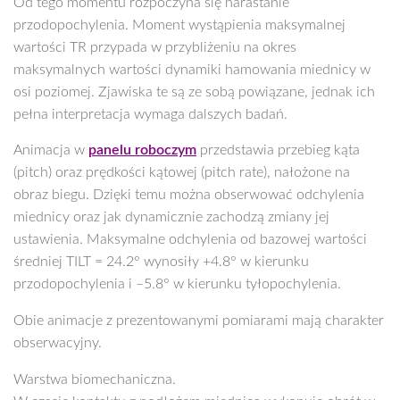
Od tego momentu rozpoczyna się narastanie
przodopochylenia. Moment wystąpienia maksymalnej
wartości TR przypada w przybliżeniu na okres
maksymalnych wartości dynamiki hamowania miednicy w
osi poziomej. Zjawiska te są ze sobą powiązane, jednak ich
pełna interpretacja wymaga dalszych badań.
Animacja w
panelu roboczym
przedstawia przebieg kąta
(pitch) oraz prędkości kątowej (pitch rate), nałożone na
obraz biegu. Dzięki temu można obserwować odchylenia
miednicy oraz jak dynamicznie zachodzą zmiany jej
ustawienia. Maksymalne odchylenia od bazowej wartości
średniej TILT = 24.2° wynosiły +4.8° w kierunku
przodopochylenia i –5.8° w kierunku tyłopochylenia.
Obie animacje z prezentowanymi pomiarami mają charakter
obserwacyjny.
Warstwa biomechaniczna.