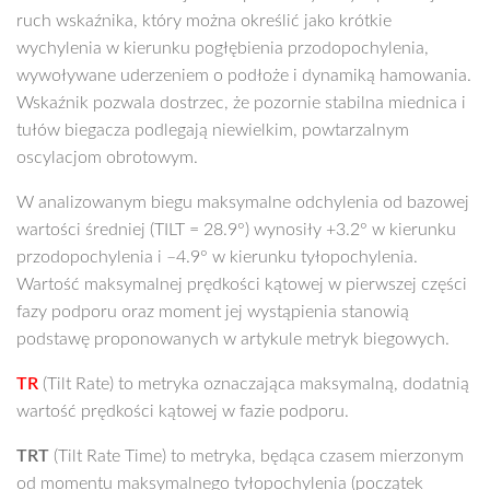
ruch wskaźnika, który można określić jako krótkie
wychylenia w kierunku pogłębienia przodopochylenia,
wywoływane uderzeniem o podłoże i dynamiką hamowania.
Wskaźnik pozwala dostrzec, że pozornie stabilna miednica i
tułów biegacza podlegają niewielkim, powtarzalnym
oscylacjom obrotowym.
W analizowanym biegu maksymalne odchylenia od bazowej
wartości średniej (TILT = 28.9°) wynosiły +3.2° w kierunku
przodopochylenia i –4.9° w kierunku tyłopochylenia.
Wartość maksymalnej prędkości kątowej w pierwszej części
fazy podporu oraz moment jej wystąpienia stanowią
podstawę proponowanych w artykule metryk biegowych.
TR
(Tilt Rate) to metryka oznaczająca maksymalną, dodatnią
wartość prędkości kątowej w fazie podporu.
TRT
(Tilt Rate Time) to metryka, będąca czasem mierzonym
od momentu maksymalnego tyłopochylenia (początek