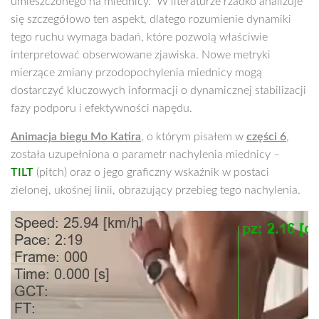
umieszczonego na miednicy. W literaturze rzadko analizuje
się szczegółowo ten aspekt, dlatego rozumienie dynamiki
tego ruchu wymaga badań, które pozwolą właściwie
interpretować obserwowane zjawiska. Nowe metryki
mierzące zmiany przodopochylenia miednicy mogą
dostarczyć kluczowych informacji o dynamicznej stabilizacji
fazy podporu i efektywności napędu.
Animacja biegu Mo Katira
, o którym pisałem w
części 6
,
została uzupełniona o parametr nachylenia miednicy –
TILT
(pitch) oraz o jego graficzny wskaźnik w postaci
zielonej, ukośnej linii, obrazujący przebieg tego nachylenia.