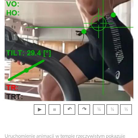
▶
ıı
↶
↷
⅛
¼
½
Uruchomienie animacji w tempie rzeczywistym pokazuje