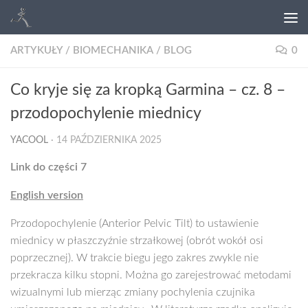
ARTYKUŁY
/
BIOMECHANIKA
/
BLOG
0
Co kryje się za kropką Garmina – cz. 8 –
przodopochylenie miednicy
YACOOL
·
14 PAŹDZIERNIKA 2025
Link do części 7
English version
Przodopochylenie (Anterior Pelvic Tilt) to ustawienie
miednicy w płaszczyźnie strzałkowej (obrót wokół osi
poprzecznej). W trakcie biegu jego zakres zwykle nie
przekracza kilku stopni. Można go zarejestrować metodami
wizualnymi lub mierząc zmiany pochylenia czujnika