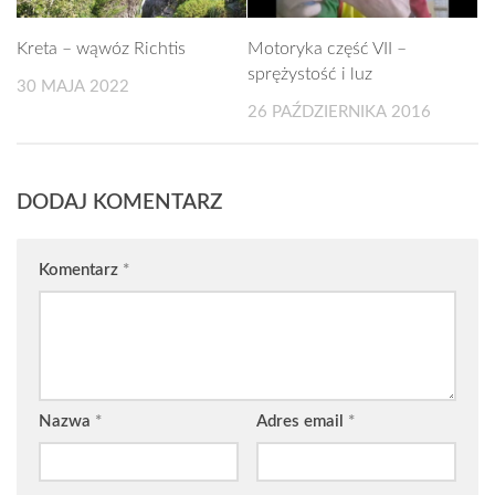
Kreta – wąwóz Richtis
Motoryka część VII –
sprężystość i luz
30 MAJA 2022
26 PAŹDZIERNIKA 2016
DODAJ KOMENTARZ
Komentarz
*
Nazwa
*
Adres email
*