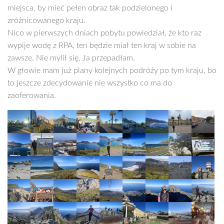
miejsca, by mieć pełen obraz tak podzielonego i
zróżnicowanego kraju.
Nico w pierwszych dniach pobytu powiedział, że kto raz
wypije wodę z RPA, ten będzie miał ten kraj w sobie na
zawsze. Nie mylił się. Ja przepadłam.
W głowie mam już plany kolejnych podróży po tym kraju, bo
to jeszcze zdecydowanie nie wszystko co ma do
zaoferowania.