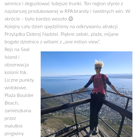
winnice i degustować tutejsze trunki. Ten region słynie z
najstarszej produkowanej w RPA brandy i świetnych win. W
skrócie – było bardzo wesoło 😉
Kolejny cały dzień spędziliśmy na odkrywaniu atrakcji
Przylądka Dobrej Nadziei. Piękne zatoki, plaże, mijane
bogate dzielnice z willami z „one milion view”.
Rejs na Seal
Island i
obserwacja
kolonii fok.
Liczne punkty
widokowe.
Plaża Boulder
Beach,
zamieszkana
przez
malutkie
pingwiny