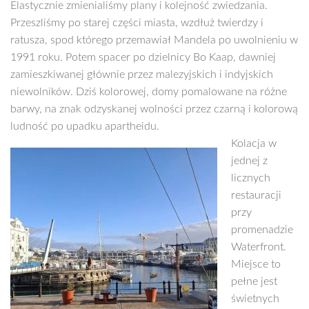
Elastycznie zmienialiśmy plany i kolejność zwiedzania.
Przeszliśmy po starej części miasta, wzdłuż twierdzy i
ratusza, spod którego przemawiał Mandela po uwolnieniu w
1991 roku. Potem spacer po dzielnicy Bo Kaap, dawniej
zamieszkiwanej głównie przez malezyjskich i indyjskich
niewolników. Dziś kolorowej, domy pomalowane na różne
barwy, na znak odzyskanej wolności przez czarną i kolorową
ludność po upadku apartheidu.
Kolacja w
jednej z
licznych
restauracji
przy
promenadzie
Waterfront.
Miejsce to
pełne jest
świetnych