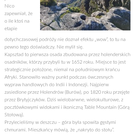
Nico
zapewniał, że
o ile ktoś na
etapie
dotychczasowej podróży nie doznał efektu „wow”, to tu na
pewno tego doświadczy. Nie mylił się.
Kapsztad to pierwsza osada zbudowana przez holenderskich
osadników, którzy przybyli tu w 1652 roku. Miejsce to jest
strategicznie położone, niemal na południowym krańcu
Afryki. Stanowiło ważny punkt podczas ówczesnych
wypraw handlowych do Indii i Indonezji. Najpierw
zasiedlone przez Holendrów (Burów), po 1820 roku przejęte
przez Brytyjczyków. Dziś wielobarwne, wielokulturowe, z
pocztówkowymi widokami i ikoniczną Table Mountain (Górą
Stołową).
Przylecieliśmy w deszczu – góra była spowita gęstymi
chmurami. Mieszkańcy mówią, że „nakryto do stołu”.