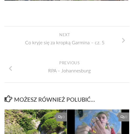
NEXT
Co kryje się za kropką Garmina – cz. 5
PREVIOUS
RPA – Johannesburg
MOŻESZ RÓWNIEŻ POLUBIĆ…
0
0