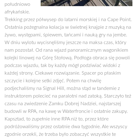
południowo
afrykańskie.
Trekking przez półwysep do latarni morskiej i na Cape Point.
Ostatnia pożegnalna kolacja w świetnej knajpie z muzyką na
żywo, występami, śpiewem, tańcami i nauką gry na jembe.
W dniu wylotu wycisnęliśmy jeszcze na maksa czas, który
nam pozostał. Od rana wjazd panoramicznym wagonikiem
kolejki linowej na Górę Stołową. Podłoga obraca się powoli
podczas wjazdu, tak by każdy mógł podziwiać widoki z
każdej strony. Ciekawe rozwiązanie. Spacer po płaskim
szczycie i kolejne setki zdjęć. Potem na chwilę
podjechaliśmy na Signal Hill, można stąd w tandemie z
instruktorem polecieć na paralotni nad zatoką. Starczyło też
czasu na zwiedzenie Zamku Dobrej Nadziei, najstarszej
budowli w RPA, na kawę w Waterfroncie i ostatnie zakupy.
Kapsztad, to zupełnie inne RPA niż to, przez które
podróżowaliśmy przez ostatnie dwa tygodnie. Ale wszyscy
zgodnie orzekli, że trzeba było zobaczyć wszystkie te