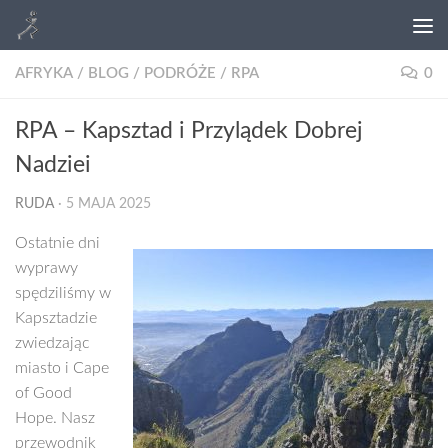
AFRYKA
/
BLOG
/
PODRÓŻE
/
RPA
0
RPA – Kapsztad i Przylądek Dobrej
Nadziei
RUDA
·
5 MAJA 2025
Ostatnie dni
wyprawy
spędziliśmy w
Kapsztadzie
zwiedzając
miasto i Cape
of Good
Hope. Nasz
przewodnik