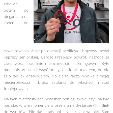
zdrowia,
potem do
biegania, a na
końcu do
rywalizowania. 6 lat po operacji achillesa i brązowy medal
imprezy seniorskiej. Bardzo krzepiący powrót, nagroda za
cierpliwość i zaufanie moim metodom treningowym. Były
momenty w naszej współpracy, że się wkurwiałem, bo nie
szło tak jak oczekiwałem. No ale to raczej wynika z mojej
niecierpliwości i braku zaufania do własnych metod
treningowych.
Na tych mistrzostwach Sebastian pobiegł swoje, czyli na tyle
nas stać w tym momencie w przełaju na dystansie 4km (
link
do wyników). Nie dało rady ani szybciej, ani wolniej. Sam