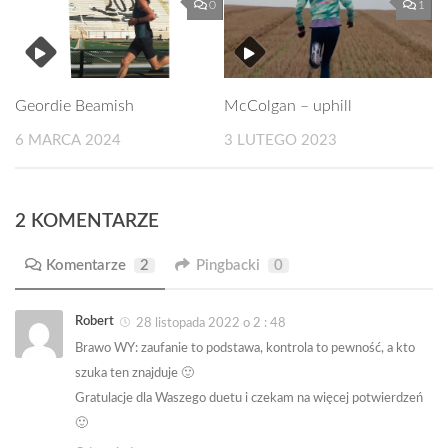
0
1
Geordie Beamish
McColgan – uphill
6 MARCA 2024
3 LUTEGO 2023
2 KOMENTARZE
Komentarze
2
Pingbacki
0
Robert
28 listopada 2022 o 2 : 48
Brawo WY: zaufanie to podstawa, kontrola to pewność, a kto
szuka ten znajduje 🙂
Gratulacje dla Waszego duetu i czekam na więcej potwierdzeń
🙂