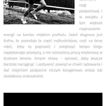
nogi
podporowej i
w związku z
tym większe
rozpraszanie
energii na bardzo miękkim podłożu. Jeżeli diagnoza jest
trafna, to pozostaje ta część najtrudniejsza, czyli co teraz
robić, żeby to poprawić i zwiększyć tempo biegu
napędzanego powięzią, a nie wzmożoną pracą mięśniową w
trudnym terenie. Innymi słowy – sprawić, żeby jeszcze
bardziej naciągnąć i usztywnić powięź w chwili lądowania i
dać mięśniom podparcie niczym kolagenowa orteza lub
dodatkowy endoszkielet.