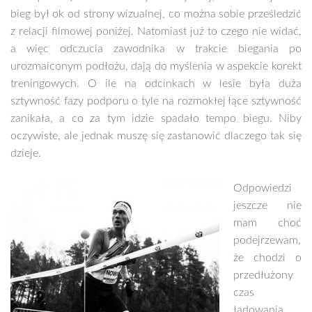
bieg był ok od strony wizualnej, co można sobie prześledzić
z relacji filmowej poniżej. Natomiast już to czego nie widać,
a więc odczucia zawodnika w trakcie biegania po
urozmaiconym podłożu, dają do myślenia w aspekcie korekt
treningowych. O ile na odcinkach w lesie była duża
sztywność fazy podporu o tyle na rozmokłej łące sztywność
zanikała, a co za tym idzie spadało tempo biegu. Niby
oczywiste, ale jednak muszę się zastanowić dlaczego tak się
dzieje.
Odpowiedzi
jeszcze nie
mam choć
podejrzewam,
że chodzi o
przedłużony
czas
ładowania