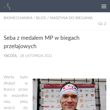
BIOMECHANIKA
/
BLOG
/
MASZYNA DO BIEGANIA
2
Seba z medalem MP w biegach
przełajowych
YACOOL
·
28 LISTOPADA 2022
Warto było
dłubać w
tkance przez
te wszystkie
lata, żeby
wrócić do