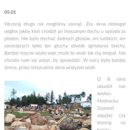
05.01
Wczoraj długo nie mogliśmy zasnąć. Zza okna dobiegał
odgłos jakby ktoś chodził po blaszanym dachu u sąsiada za
płotem. Nie było słychać żadnych głosów, ani ludzkich, ani
zwierzęcych tylko ten głuchy dźwięk zgniatania blachy.
Bardzo mocno wiało więc może to wiatr tak nią telepał. Nie
chciało nam się wstać, by sprawdzić. W nocy było bardzo
zimno, przez nieszczelne okna wlatywał wiatr.
O 8 rano
obudził nas
telefon
Meshacka.
Dzwonił
zapytać czy
trening na