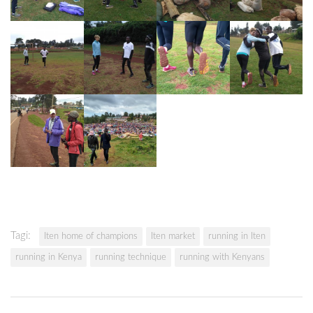
Tagi:
Iten home of champions
Iten market
running in Iten
running in Kenya
running technique
running with Kenyans