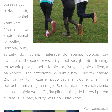
Sprzedający
rozkładali się
ze swoimi
kramikami.
Można tu
kupić niemal
wszystko,
ubrania, buty,
sprzęty do kuchni, materace do spania, owoce, czy
zwierzęta. Chłopacy przyszli i yacool zaczął z nimi trening,
torowanie powięzi, pobudzanie sprężyny, bieganie z kijem, a
na koniec luźne przebieżki. W sumie bawili się tak prawie
2h. Ja w tym czasie poćwiczyłam trochę z nimi i
potruchtałam z nogi na nogę. Po ostatnich deszczach ziemia
jest nasiąknięta wodą. Ciężka glina lepi się do butów i potem
trudno ją usunąć, a buty ważą po 2 kilo każdy.
Po zajęciach