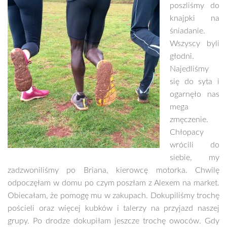
poszliśmy do
knajpki na
śniadanie.
Wszyscy byli
głodni.
Najedliśmy
się do syta i
ogarnęło nas
mega
zmęczenie.
Chłopacy
wrócili do
siebie, my
zadzwoniliśmy po Briana, kierowcę motorka. Chwilę
odpoczęłam w domu po czym poszłam z Alexem na market.
Obiecałam, że pomogę mu w zakupach. Dokupiliśmy trochę
pościeli oraz więcej kubków i talerzy na przyjazd naszej
grupy. Po drodze dokupiłam jeszcze trochę owoców. Gdy