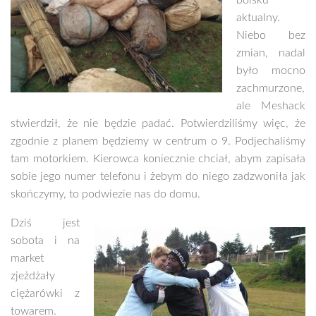
boisku
aktualny.
Niebo bez
zmian, nadal
było mocno
zachmurzone,
ale Meshack
stwierdził, że nie będzie padać. Potwierdziliśmy więc, że
zgodnie z planem będziemy w centrum o 9. Podjechaliśmy
tam motorkiem. Kierowca koniecznie chciał, abym zapisała
sobie jego numer telefonu i żebym do niego zadzwoniła jak
skończymy, to podwiezie nas do domu.
Dziś jest
sobota i na
market
zjeżdżały
ciężarówki z
towarem.