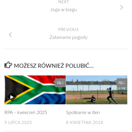
NEXT
Joga w biegu
PREVIOUS
Załamanie pogody
MOŻESZ RÓWNIEŻ POLUBIĆ…
0
2
RPA – kwiecień 2025
Spotkanie w Iten
9 LIPCA 2025
8 KWIETNIA 2018