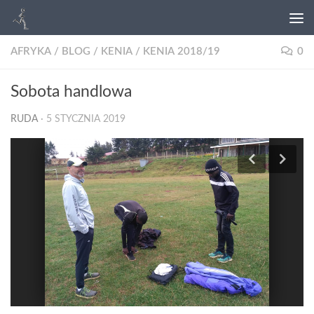
AFRYKA
/
BLOG
/
KENIA
/
KENIA 2018/19
0
Sobota handlowa
RUDA
·
5 STYCZNIA 2019