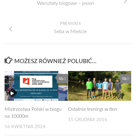
Warsztaty biegowe – jesień
PREVIOUS
Seba w Mieście
MOŻESZ RÓWNIEŻ POLUBIĆ…
0
0
Mistrzostwa Polski w biegu
Ostatnie treningi w Iten
na 10000m
15 GRUDNIA 2016
16 KWIETNIA 2024