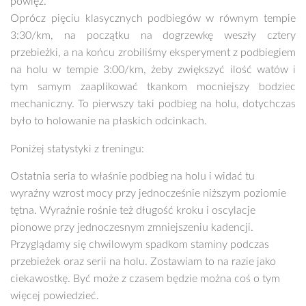
powięź.
Oprócz pięciu klasycznych podbiegów w równym tempie
3:30/km, na początku na dogrzewkę weszły cztery
przebieżki, a na końcu zrobiliśmy eksperyment z podbiegiem
na holu w tempie 3:00/km, żeby zwiększyć ilość watów i
tym samym zaaplikować tkankom mocniejszy bodziec
mechaniczny. To pierwszy taki podbieg na holu, dotychczas
było to holowanie na płaskich odcinkach.
Poniżej statystyki z treningu:
Ostatnia seria to właśnie podbieg na holu i widać tu
wyraźny wzrost mocy przy jednocześnie niższym poziomie
tętna. Wyraźnie rośnie też długość kroku i oscylacje
pionowe przy jednoczesnym zmniejszeniu kadencji.
Przyglądamy się chwilowym spadkom staminy podczas
przebieżek oraz serii na holu. Zostawiam to na razie jako
ciekawostkę. Być może z czasem będzie można coś o tym
więcej powiedzieć.