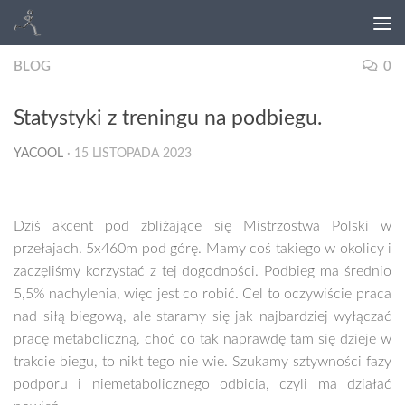
BLOG
0
Statystyki z treningu na podbiegu.
YACOOL
·
15 LISTOPADA 2023
Dziś akcent pod zbliżające się Mistrzostwa Polski w
przełajach. 5x460m pod górę. Mamy coś takiego w okolicy i
zaczęliśmy korzystać z tej dogodności. Podbieg ma średnio
5,5% nachylenia, więc jest co robić. Cel to oczywiście praca
nad siłą biegową, ale staramy się jak najbardziej wyłączać
pracę metaboliczną, choć co tak naprawdę tam się dzieje w
trakcie biegu, to nikt tego nie wie. Szukamy sztywności fazy
podporu i niemetabolicznego odbicia, czyli ma działać