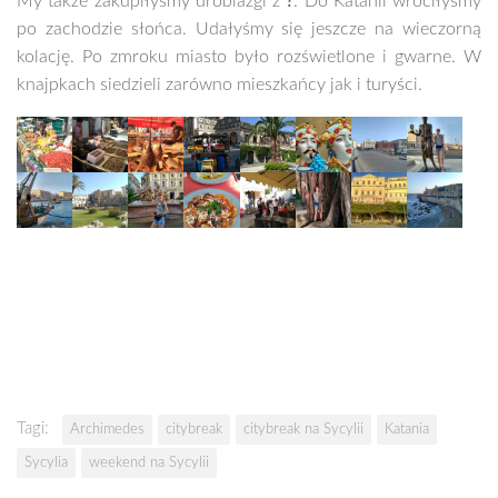
My także zakupiłyśmy drobiazgi z
?
. Do Katanii wróciłyśmy
po zachodzie słońca. Udałyśmy się jeszcze na wieczorną
kolację. Po zmroku miasto było rozświetlone i gwarne. W
knajpkach siedzieli zarówno mieszkańcy jak i turyści.
Tagi:
Archimedes
citybreak
citybreak na Sycylii
Katania
Sycylia
weekend na Sycylii