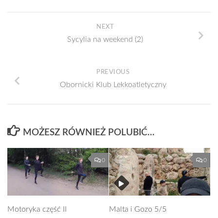
NEXT
Sycylia na weekend (2)
PREVIOUS
Obornicki Klub Lekkoatletyczny
MOŻESZ RÓWNIEŻ POLUBIĆ…
0
0
Motoryka część II
Malta i Gozo 5/5