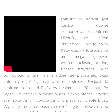
Lotnisko w Katanii jest
bardzo dobrze
skomunikowane z centrum.
Nieduże, ale całkiem
przyjemne – nie to co w
Katowicach – to zrobiło na
mnie mega negatywne
wrażenie (ciasne, brudne,
tłoczne, brzydkie). Zaraz
po wyjściu z terminala znajduje się przystanek, skąd
autobusy odjeżdżają często w obie strony. Przejazd do
centrum to koszt 4 EUR/ os i zajmuje ok 30 minut. Po
wyjściu z lotniska przywitało nas piękne słońce. Szybko
zdejmowałyśmy i upychałyśmy w plecakach ciepłe bluzy.
Wysiadłyśmy z autobusu „na oko” – gdy dojrzałyśmy za