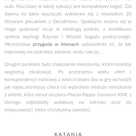
auta. Kluczowy w takiej sytuacji jest kompaktowy bagaż. Od
dawna na takie wycieczki wybieram się z niewielkim 20
litrowym plecakiem z Decathlonu. Spokojnie można się w
niego spakować lecąc w niedługą podróż, a dodatkowo
spełnia wymogi Raynair i Wizzair bagażu podręcznego.
Wrześniowa
przygoda w Atenach
udowodniła mi, że tak
naprawdę nie potrzeba zabierać wielu rzeczy…
Drugim punktem było znalezienie mieszkania, które miałoby
wygodną lokalizację. Po przejrzeniu wielu ofert i
korespondencji mailowej z właścicielami (bo w grę wchodził
jak najwcześniejszy check-in) wybrałam nieduże mieszkanie
z airbnb, kilka minut od placu Piazza Pappa Giovanni XXIII, z
którego odjeżdżały autobusy na lotnisko oraz do
miejscowości, które chciałyśmy zwiedzić.
K A T A N I A