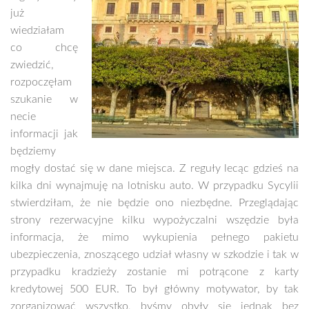
już
wiedziałam
co chcę
zwiedzić,
rozpoczęłam
szukanie w
necie
informacji jak
będziemy
mogły dostać się w dane miejsca. Z reguły lecąc gdzieś na
kilka dni wynajmuję na lotnisku auto. W przypadku Sycylii
stwierdziłam, że nie będzie ono niezbędne. Przeglądając
strony rezerwacyjne kilku wypożyczalni wszędzie była
informacja, że mimo wykupienia pełnego pakietu
ubezpieczenia, znoszącego udział własny w szkodzie i tak w
przypadku kradzieży zostanie mi potrącone z karty
kredytowej 500 EUR. To był główny motywator, by tak
zorganizować wszystko, byśmy obyły się jednak bez