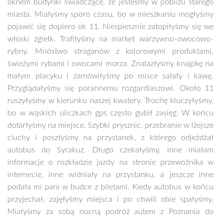
oknem budynki świadczące, że jesteśmy w pobliżu starego
miasta. Miałyśmy sporo czasu, bo w mieszkaniu mogłyśmy
pojawić się dopiero ok 11. Niespiesznie zatopiłyśmy się we
włoski zgiełk. Trafiłyśmy na market warzywno-owocowo-
rybny. Mnóstwo straganów z kolorowymi produktami,
świeżymi rybami i owocami morza. Znalazłyśmy knajpkę na
małym placyku i zamówiłyśmy po misce sałaty i kawę.
Przyglądałyśmy się porannemu rozgardiaszowi. Około 11
ruszyłyśmy w kierunku naszej kwatery. Trochę kluczyłyśmy,
bo w wąskich uliczkach gps często gubił zasięg. W końcu
dotarłyśmy na miejsce. Szybki prysznic, przebranie w lżejsze
ciuchy i poszłyśmy na przystanek, z którego odjeżdżał
autobus do Syrakuz. Długo czekałyśmy, inne miałam
informacje o rozkładzie jazdy na stronie przewoźnika w
internecie, inne widniały na przystanku, a jeszcze inne
podała mi pani w budce z biletami. Kiedy autobus w końcu
przyjechał, zajęłyśmy miejsca i po chwili obie spałyśmy.
Miałyśmy za sobą nocną podróż autem z Poznania do