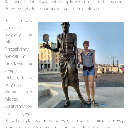
Katowic i dzisiejszy dzień upływał nam pod znakiem
drzemek, gdy tylko nadarzała się ku temu okazja.
Po około
godzinie
byłyśmy na
miejscu.
Przeszłyśmy
niewielkim
mostkiem na
wyspę
Ortigia, która
przylega
niemal do
miasta.
Siadłyśmy, by
coś zjeść.
Pogoda była wyśmienita, wręcz upalna mimo połowy
października. Zamówiłyśmy specjały lokalnej kuchni, dania