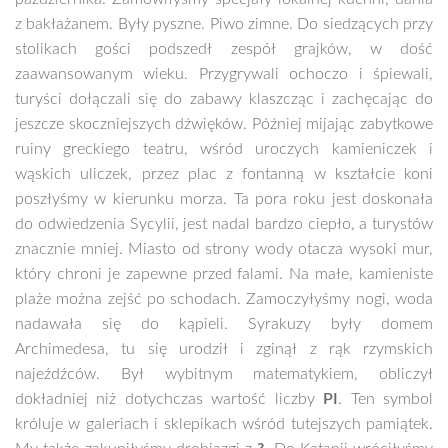
z bakłażanem. Były pyszne. Piwo zimne. Do siedzących przy
stolikach gości podszedł zespół grajków, w dość
zaawansowanym wieku. Przygrywali ochoczo i śpiewali,
turyści dołączali się do zabawy klaszcząc i zachęcając do
jeszcze skoczniejszych dźwięków. Później mijając zabytkowe
ruiny greckiego teatru, wśród uroczych kamieniczek i
wąskich uliczek, przez plac z fontanną w kształcie koni
poszłyśmy w kierunku morza. Ta pora roku jest doskonała
do odwiedzenia Sycylii, jest nadal bardzo ciepło, a turystów
znacznie mniej. Miasto od strony wody otacza wysoki mur,
który chroni je zapewne przed falami. Na małe, kamieniste
plaże można zejść po schodach. Zamoczyłyśmy nogi, woda
nadawała się do kąpieli. Syrakuzy były domem
Archimedesa, tu się urodził i zginął z rąk rzymskich
najeźdźców. Był wybitnym matematykiem, obliczył
dokładniej niż dotychczas wartość liczby
PI
. Ten symbol
króluje w galeriach i sklepikach wśród tutejszych pamiątek.