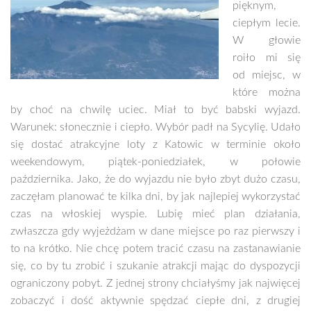
pięknym,
ciepłym lecie.
W głowie
roiło mi się
od miejsc, w
które można
by choć na chwilę uciec. Miał to być babski wyjazd.
Warunek: słonecznie i ciepło. Wybór padł na Sycylię. Udało
się dostać atrakcyjne loty z Katowic w terminie około
weekendowym, piątek-poniedziałek, w połowie
października. Jako, że do wyjazdu nie było zbyt dużo czasu,
zaczęłam planować te kilka dni, by jak najlepiej wykorzystać
czas na włoskiej wyspie. Lubię mieć plan działania,
zwłaszcza gdy wyjeżdżam w dane miejsce po raz pierwszy i
to na krótko. Nie chcę potem tracić czasu na zastanawianie
się, co by tu zrobić i szukanie atrakcji mając do dyspozycji
ograniczony pobyt. Z jednej strony chciałyśmy jak najwięcej
zobaczyć i dość aktywnie spędzać ciepłe dni, z drugiej