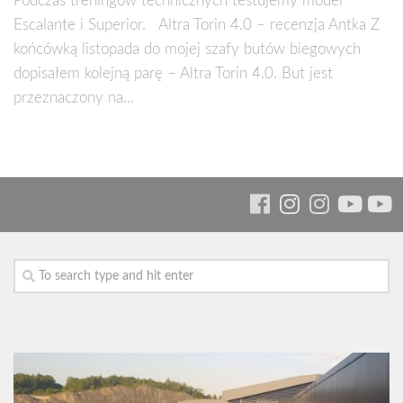
Podczas treningów technicznych testujemy model
Escalante i Superior. Altra Torin 4.0 – recenzja Antka Z
końcówką listopada do mojej szafy butów biegowych
dopisałem kolejną parę – Altra Torin 4.0. But jest
przeznaczony na...