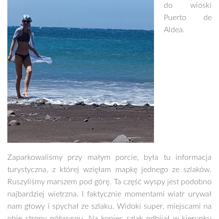
do wioski
Puerto de
Aldea.
Zaparkowaliśmy przy małym porcie, była tu informacja
turystyczna, z której wzięłam mapkę jednego ze szlaków.
Ruszyliśmy marszem pod górę. Ta część wyspy jest podobno
najbardziej wietrzna. I faktycznie momentami wiatr urywał
nam głowy i spychał ze szlaku. Widoki super, miejscami na
obie strony półwyspu. Na koniec szlak odbijał w kierunku