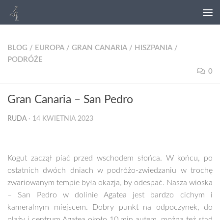
BLOG
/
EUROPA
/
GRAN CANARIA
/
HISZPANIA
/
PODRÓŻE
0
Gran Canaria – San Pedro
RUDA
·
14 KWIETNIA 2023
Kogut zaczął piać przed wschodem słońca. W końcu, po
ostatnich dwóch dniach w podróżo-zwiedzaniu w trochę
zwariowanym tempie była okazja, by odespać. Nasza wioska
– San Pedro w dolinie Agatea jest bardzo cichym i
kameralnym miejscem. Dobry punkt na odpoczynek, do
plaży i centrum Agatea około 10 min autem, można też stąd