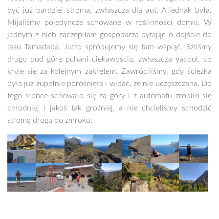
być już bardziej stroma, zwłaszcza dla aut. A jednak była.
Mijaliśmy pojedyncze schowane w roślinności domki. W
jednym z nich zaczepiłam gospodarza pytając o dojście do
lasu Tamadaba. Jutro spróbujemy się tam wspiąć. Szliśmy
długo pod górę pchani ciekawością, zwłaszcza yacool, co
kryje się za kolejnym zakrętem. Zawróciliśmy, gdy ścieżka
była już zupełnie porośnięta i widać, że nie uczęszczana. Do
tego słońce schowało się za góry i z automatu zrobiło się
chłodniej i jakoś tak groźniej, a nie chcieliśmy schodzić
stromą drogą po zmroku.