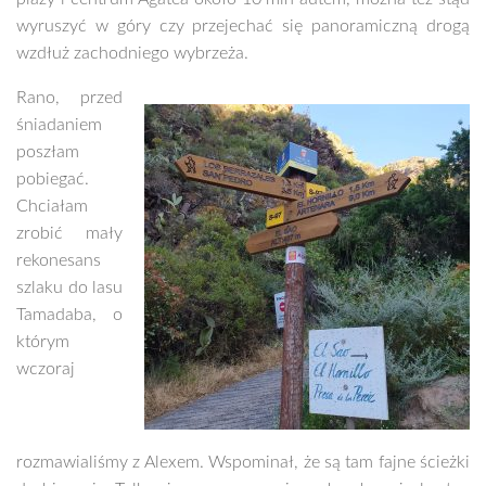
wyruszyć w góry czy przejechać się panoramiczną drogą
wzdłuż zachodniego wybrzeża.
Rano, przed
śniadaniem
poszłam
pobiegać.
Chciałam
zrobić mały
rekonesans
szlaku do lasu
Tamadaba, o
którym
wczoraj
rozmawialiśmy z Alexem. Wspominał, że są tam fajne ścieżki