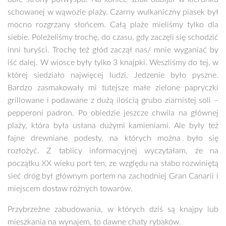
schowanej w wąwozie plaży. Czarny wulkaniczny piasek był
mocno rozgrzany słońcem. Całą plaże mieliśmy tylko dla
siebie. Poleżeliśmy trochę, do czasu, gdy zaczęli się schodzić
inni turyści. Trochę też głód zaczął nas/ mnie wyganiać by
iść dalej. W wiosce były tylko 3 knajpki. Weszliśmy do tej, w
której siedziało najwięcej ludzi. Jedzenie było pyszne.
Bardzo zasmakowały mi tutejsze małe zielone papryczki
grillowane i podawane z dużą ilością grubo ziarnistej soli –
pepperoni padron. Po obiedzie jeszcze chwila na głównej
plaży, która była usłana dużymi kamieniami. Ale były też
fajne drewniane podesty, na których można było się
rozłożyć. Z tablicy informacyjnej wyczytałam, że na
początku XX wieku port ten, ze względu na słabo rozwiniętą
sieć dróg był głównym portem na zachodniej Gran Canarii i
miejscem dostaw różnych towarów.
Przybrzeżne zabudowania, w których dziś są knajpy lub
mieszkania na wynajem, to dawne chaty rybaków.