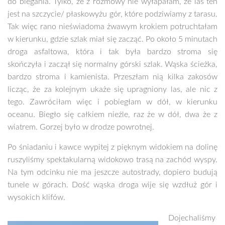
do biegania. Tylko, że z rozmowy nie wyłapałam, że las ten
jest na szczycie/ płaskowyżu gór, które podziwiamy z tarasu.
Tak więc rano nieświadoma żwawym krokiem potruchtałam
w kierunku, gdzie szlak miał się zacząć. Po około 5 minutach
droga asfaltowa, która i tak była bardzo stroma się
skończyła i zaczął się normalny górski szlak. Wąska ścieżka,
bardzo stroma i kamienista. Przeszłam nią kilka zakosów
licząc, że za kolejnym ukaże się upragniony las, ale nic z
tego. Zawróciłam więc i pobiegłam w dół, w kierunku
oceanu. Biegło się całkiem nieźle, raz że w dół, dwa że z
wiatrem. Gorzej było w drodze powrotnej.
Po śniadaniu i kawce wypitej z pięknym widokiem na dolinę
ruszyliśmy spektakularną widokowo trasą na zachód wyspy.
Na tym odcinku nie ma jeszcze autostrady, dopiero budują
tunele w górach. Dość wąska droga wije się wzdłuż gór i
wysokich klifów.
Dojechaliśmy