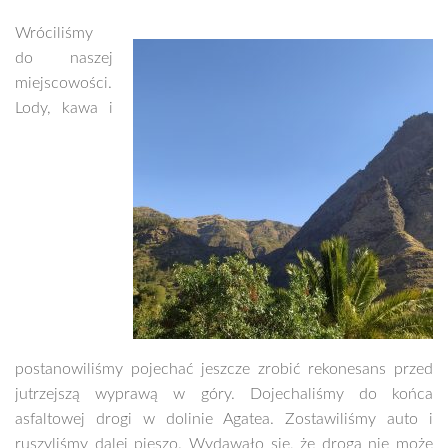
Wróciliśmy
do naszej
miejscowości.
Lody, kawa i
postanowiliśmy pojechać jeszcze zrobić rekonesans przed
jutrzejszą wyprawą w góry. Dojechaliśmy do końca
asfaltowej drogi w dolinie Agatea. Zostawiliśmy auto i
ruszyliśmy dalej pieszo. Wydawało się, że droga nie może