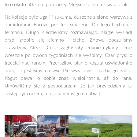
tu o około 500 m n.p.m. niżej. Miejsce to ma też swój urok.
Na kolację było ugali i sukuma, duszone zielone warzywa z
pomidorami. Bardzo proste i smaczne. Do tego herbata z
termosu. Długo siedzieliśmy rozmawiając. Nagle wysiadł
prąd, zrobiło się ciemno i cicho. Znowu poczuliśmy
prawdziwą Afrykę. Ciszę zagłuszały jedynie cykady. Teraz
wreszcie po dwóch tygodniach się wyśpimy. Czar prysł o
trzeciej nad ranem. Przeraźliwe pianie koguta uświadomiło
nam, że jesteśmy na wsi. Pierwsza myśl: trzeba go zabić.
Kogut dawał o sobie znać wielokrotnie, aż do rana.
Umówiliśmy się z gospodarzem, że jak przyjedziemy tu
następnym razem, to dostaniemy go na obiad.