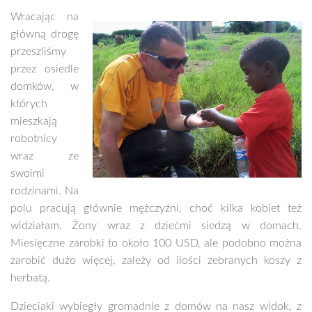
Wracając na
główną drogę
przeszliśmy
przez osiedle
domków, w
których
mieszkają
robotnicy
wraz ze
swoimi
rodzinami. Na
polu pracują głównie mężczyźni, choć kilka kobiet też
widziałam. Żony wraz z dziećmi siedzą w domach.
Miesięczne zarobki to około 100 USD, ale podobno można
zarobić dużo więcej, zależy od ilości zebranych koszy z
herbatą.
Dzieciaki wybiegły gromadnie z domów na nasz widok, z