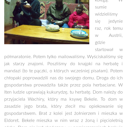
kolegą. W
sumie
widzieliśmy
się jedynie
raz, rok temu
w Austrii,
gdzie
startował w
półmaratonie. Potem tylko mailowaliśmy. Wyściskaliśmy się
jak starzy znajomi. Poszliśmy do knajpki na herbatę i
mandazi (to te pączki, o których wcześniej pisałam). Potem
chłopaki poprowadzili nas do swojego domu. Droga do ich
gospodarstwa prowadziła także przez pola herbaciane. W
Iten ludzie uprawiają kukurydzę, tu herbatę. Dom należy do
przyjaciela Wachiry, który ma ksywę Bekele. To dom w
zasadzie jego brata, który zlecił mu opiekowanie się
gospodarstwem. Brat z kolei jest żołnierzem i mieszka w
Eldoret. Bekele mieszka w nim wraz z żoną i pięcioletnią