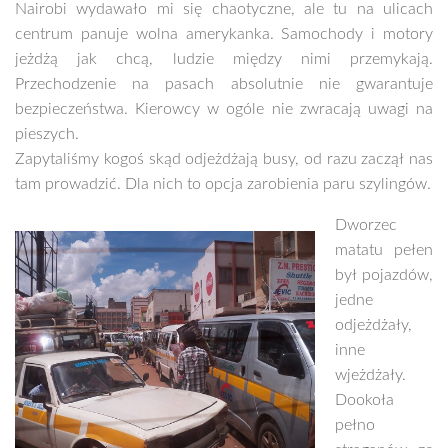
Nairobi wydawało mi się chaotyczne, ale tu na ulicach
centrum panuje wolna amerykanka. Samochody i motory
jeżdżą jak chcą, ludzie między nimi przemykają.
Przechodzenie na pasach absolutnie nie gwarantuje
bezpieczeństwa. Kierowcy w ogóle nie zwracają uwagi na
pieszych.
Zapytaliśmy kogoś skąd odjeżdżają busy, od razu zaczął nas
tam prowadzić. Dla nich to opcja zarobienia paru szylingów.
Dworzec
matatu pełen
był pojazdów,
jedne
odjeżdżały,
inne
wjeżdżały.
Dookoła
pełno