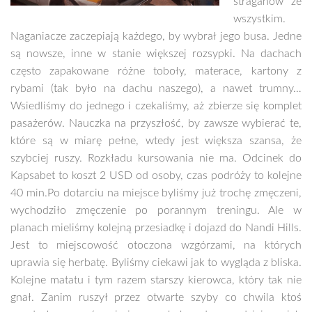
straganów ze
wszystkim.
Naganiacze zaczepiają każdego, by wybrał jego busa. Jedne
są nowsze, inne w stanie większej rozsypki. Na dachach
często zapakowane różne toboły, materace, kartony z
rybami (tak było na dachu naszego), a nawet trumny…
Wsiedliśmy do jednego i czekaliśmy, aż zbierze się komplet
pasażerów. Nauczka na przyszłość, by zawsze wybierać te,
które są w miarę pełne, wtedy jest większa szansa, że
szybciej ruszy. Rozkładu kursowania nie ma. Odcinek do
Kapsabet to koszt 2 USD od osoby, czas podróży to kolejne
40 min.Po dotarciu na miejsce byliśmy już trochę zmęczeni,
wychodziło zmęczenie po porannym treningu. Ale w
planach mieliśmy kolejną przesiadkę i dojazd do Nandi Hills.
Jest to miejscowość otoczona wzgórzami, na których
uprawia się herbatę. Byliśmy ciekawi jak to wygląda z bliska.
Kolejne matatu i tym razem starszy kierowca, który tak nie
gnał. Zanim ruszył przez otwarte szyby co chwila ktoś