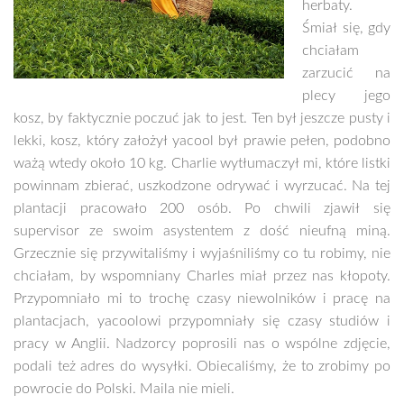
herbaty.
Śmiał się, gdy
chciałam
zarzucić na
plecy jego
kosz, by faktycznie poczuć jak to jest. Ten był jeszcze pusty i
lekki, kosz, który założył yacool był prawie pełen, podobno
ważą wtedy około 10 kg. Charlie wytłumaczył mi, które listki
powinnam zbierać, uszkodzone odrywać i wyrzucać. Na tej
plantacji pracowało 200 osób. Po chwili zjawił się
supervisor ze swoim asystentem z dość nieufną miną.
Grzecznie się przywitaliśmy i wyjaśniliśmy co tu robimy, nie
chciałam, by wspomniany Charles miał przez nas kłopoty.
Przypomniało mi to trochę czasy niewolników i pracę na
plantacjach, yacoolowi przypomniały się czasy studiów i
pracy w Anglii. Nadzorcy poprosili nas o wspólne zdjęcie,
podali też adres do wysyłki. Obiecaliśmy, że to zrobimy po
powrocie do Polski. Maila nie mieli.