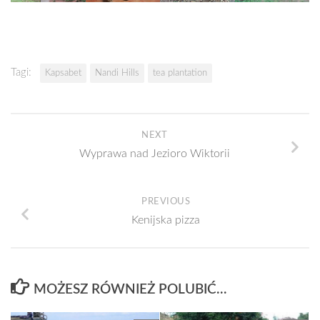
Tagi:
Kapsabet
Nandi Hills
tea plantation
NEXT
Wyprawa nad Jezioro Wiktorii
PREVIOUS
Kenijska pizza
MOŻESZ RÓWNIEŻ POLUBIĆ…