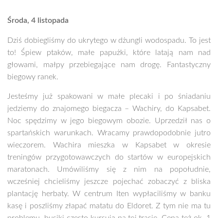
Środa, 4 listopada
Dziś dobiegliśmy do ukrytego w dżungli wodospadu. To jest
to! Śpiew ptaków, małe papużki, które latają nam nad
głowami, małpy przebiegające nam drogę. Fantastyczny
biegowy ranek.
Jesteśmy już spakowani w małe plecaki i po śniadaniu
jedziemy do znajomego biegacza – Wachiry, do Kapsabet.
Noc spędzimy w jego biegowym obozie. Uprzedził nas o
spartańskich warunkach. Wracamy prawdopodobnie jutro
wieczorem. Wachira mieszka w Kapsabet w okresie
treningów przygotowawczych do startów w europejskich
maratonach. Umówiliśmy się z nim na popołudnie,
wcześniej chcieliśmy jeszcze pojechać zobaczyć z bliska
plantację herbaty. W centrum Iten wypłaciliśmy w banku
kasę i poszliśmy złapać matatu do Eldoret. Z tym nie ma tu