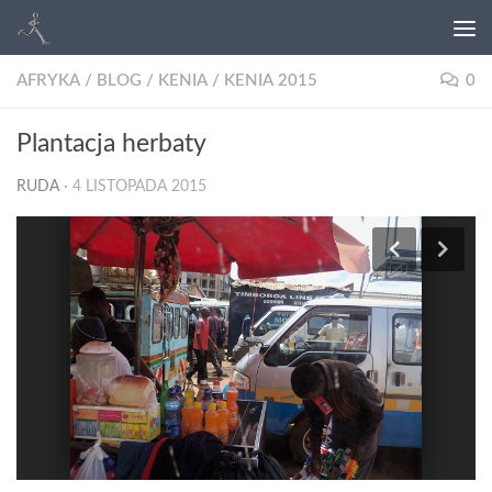
AFRYKA
/
BLOG
/
KENIA
/
KENIA 2015
0
Plantacja herbaty
RUDA
·
4 LISTOPADA 2015