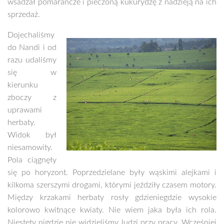
wsadzał pomarańcze i pieczoną kukurydzę z nadzieją na ich
sprzedaż.
Dojechaliśmy
do Nandi i od
razu udaliśmy
się w
kierunku
zboczy z
uprawami
herbaty.
Widok był
niesamowity.
Pola ciągnęły
się po horyzont. Poprzedzielane były wąskimi alejkami i
kilkoma szerszymi drogami, którymi jeździły czasem motory.
Między krzakami herbaty rosły gdzieniegdzie wysokie
kolorowo kwitnące kwiaty. Nie wiem jaka była ich rola.
Niestety nigdzie nie widzieliśmy ludzi przy pracy. Wcześniej