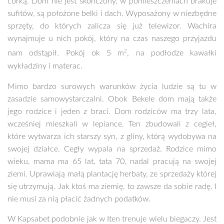
córką. Dom nie jest skończony, w pomieszczeniach brakuje
sufitów, są położone belki i dach. Wyposażony w niezbędne
sprzęty, do których zalicza się już telewizor. Wachira
wynajmuje u nich pokój, który na czas naszego przyjazdu
2
nam odstąpił. Pokój ok 5 m
, na podłodze kawałki
wykładziny i materac.
Mimo bardzo surowych warunków życia ludzie są tu w
zasadzie samowystarczalni. Obok Bekele dom mają także
jego rodzice i jeden z braci. Dom rodziców ma trzy lata,
wcześniej mieszkali w lepiance. Ten zbudowali z cegieł,
które wytwarza ich starszy syn, z gliny, którą wydobywa na
swojej działce. Cegły wypala na sprzedaż. Rodzice mimo
wieku, mama ma 65 lat, tata 70, nadal pracują na swojej
ziemi. Uprawiają małą plantację herbaty, ze sprzedaży której
się utrzymują. Jak ktoś ma ziemię, to zawsze da sobie radę. I
nie musi za nią płacić żadnych podatków.
W Kapsabet podobnie jak w Iten trenuje wielu biegaczy. Jest