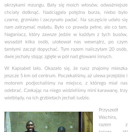
okrzykami mzungu. Bały się moich włosów, odważniejsze
chciały dotknąć. Nadciągała potężna burza, niebo było
czarne, grzmiało i zaczynało padać. Na szczęście udało się
nam zatrzymać matatu. Było co prawda pełne, ale co tam.
Naganiacz, który zawsze jedzie w każdym z tych busów,
wysadził kilka osób, ulokował nas wewnątrz, po czym
tamtymi zaczął dopychać. Tym razem naliczyłam 20 osób,
dwie jechały stojąc zgięte w pół nad głowami innych.
W Kapsabet lało. Okazało się, że nasz znajomy mieszka
jeszcze 5 km od centrum. Poczekaliśmy, aż ulewa przejdzie i
motorem podjechaliśmy na miejsce, z którego miał nas
odebrać. Czekając na niego widzieliśmy mini karawanę, trzy
wielbłądy, na ich grzbietach jechali ludzie.
Przyszedł
Wachira,
razem z