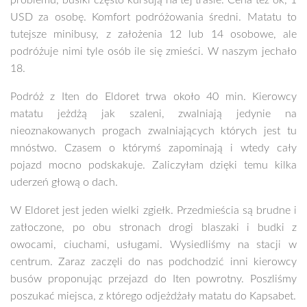
problemu, busiki często kursują na tej trasie. Cena też ok, 1
USD za osobę. Komfort podróżowania średni. Matatu to
tutejsze minibusy, z założenia 12 lub 14 osobowe, ale
podróżuje nimi tyle osób ile się zmieści. W naszym jechało
18.
Podróż z Iten do Eldoret trwa około 40 min. Kierowcy
matatu jeżdżą jak szaleni, zwalniają jedynie na
nieoznakowanych progach zwalniających których jest tu
mnóstwo. Czasem o którymś zapominają i wtedy cały
pojazd mocno podskakuje. Zaliczyłam dzięki temu kilka
uderzeń głową o dach.
W Eldoret jest jeden wielki zgiełk. Przedmieścia są brudne i
zatłoczone, po obu stronach drogi blaszaki i budki z
owocami, ciuchami, usługami. Wysiedliśmy na stacji w
centrum. Zaraz zaczęli do nas podchodzić inni kierowcy
busów proponując przejazd do Iten powrotny. Poszliśmy
poszukać miejsca, z którego odjeżdżały matatu do Kapsabet.