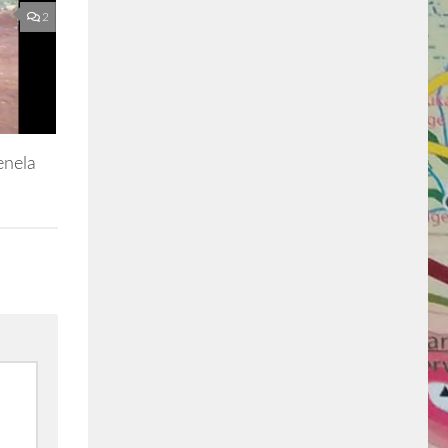
2
enela