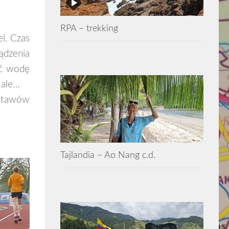
RPA – trekking
l. Czas
ądzenia
ać wodę
 ale…
nastawów
Tajlandia – Ao Nang c.d.