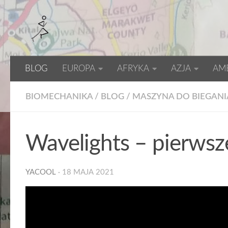
BLOG
EUROPA
AFRYKA
AZJA
AM
BIOMECHANIKA
/
BLOG
/
MASZYNA DO BIEGANI
Wavelights – pierwsz
YACOOL
·
18 MAJA 2021