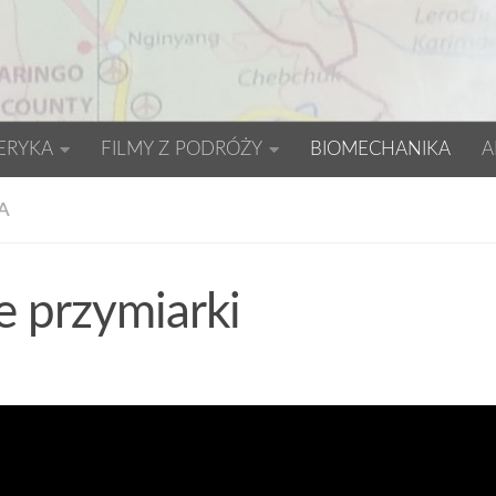
ERYKA
FILMY Z PODRÓŻY
BIOMECHANIKA
A
A
e przymiarki