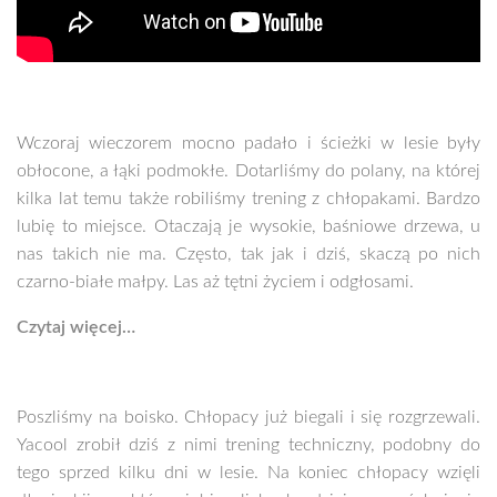
Wczoraj wieczorem mocno padało i ścieżki w lesie były
obłocone, a łąki podmokłe. Dotarliśmy do polany, na której
kilka lat temu także robiliśmy trening z chłopakami. Bardzo
lubię to miejsce. Otaczają je wysokie, baśniowe drzewa, u
nas takich nie ma. Często, tak jak i dziś, skaczą po nich
czarno-białe małpy. Las aż tętni życiem i odgłosami.
Czytaj więcej…
Poszliśmy na boisko. Chłopacy już biegali i się rozgrzewali.
Yacool zrobił dziś z nimi trening techniczny, podobny do
tego sprzed kilku dni w lesie. Na koniec chłopacy wzięli