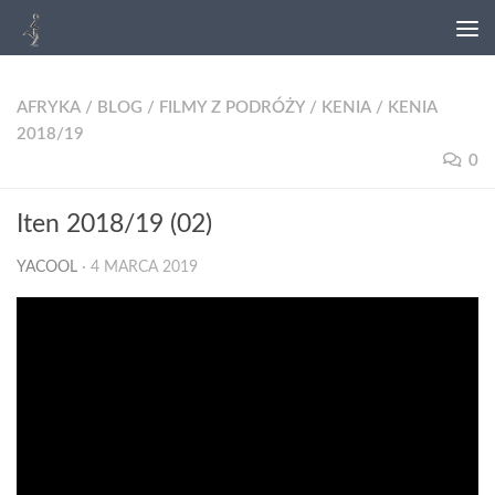
AFRYKA
/
BLOG
/
FILMY Z PODRÓŻY
/
KENIA
/
KENIA
2018/19
0
Iten 2018/19 (02)
YACOOL
·
4 MARCA 2019