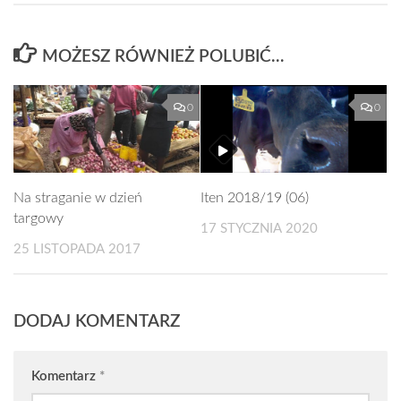
MOŻESZ RÓWNIEŻ POLUBIĆ…
0
0
Na straganie w dzień
Iten 2018/19 (06)
targowy
17 STYCZNIA 2020
25 LISTOPADA 2017
DODAJ KOMENTARZ
Komentarz
*