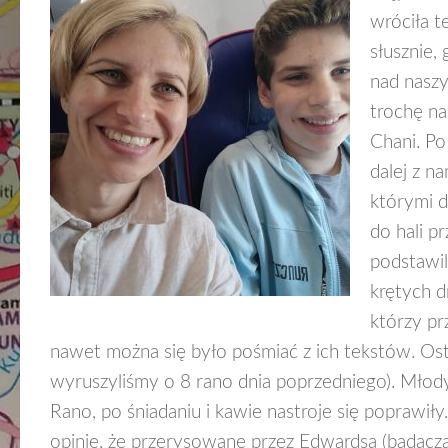
wróciła t
słusznie,
nad naszy
trochę na
Chani. Po
dalej z n
którymi d
do hali p
podstawil
krętych d
którzy pr
nawet można się było pośmiać z ich tekstów. Ost
wyruszyliśmy o 8 rano dnia poprzedniego). Młody 
Rano, po śniadaniu i kawie nastroje się poprawił
opinie, że przerysowane przez Edwardsa (badacza