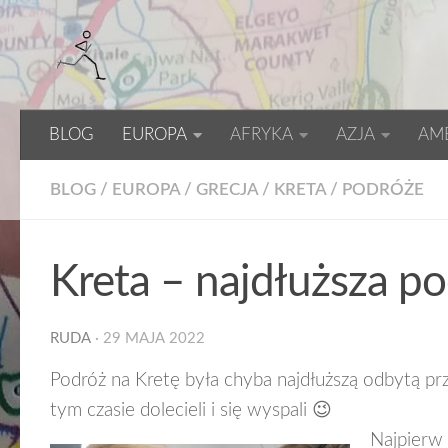
BLOG
EUROPA
AFRYKA
AZJA
AM
BLOG
/
EUROPA
/
GRECJA
/
KRETA
/
PODRÓŻE
Kreta – najdłuższa p
RUDA
·
29 MAJA 2022
Podróż na Kretę była chyba najdłuższą odbytą pr
tym czasie dolecieli i się wyspali 😉
Najpierw 