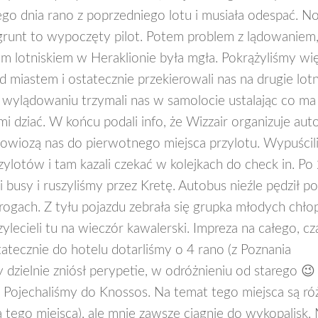
ego dnia rano z poprzedniego lotu i musiała odespać. No
 grunt to wypoczęty pilot. Potem problem z lądowaniem
m lotniskiem w Heraklionie była mgła. Pokrążyliśmy wi
d miastem i ostatecznie przekierowali nas na drugie lot
 wylądowaniu trzymali nas w samolocie ustalając co ma 
ami dziać. W końcu podali info, że Wizzair organizuje aut
owiozą nas do pierwotnego miejsca przylotu. Wypuścili
rzylotów i tam kazali czekać w kolejkach do check in. Po
i busy i ruszyliśmy przez Kretę. Autobus nieźle pędził po
rogach. Z tyłu pojazdu zebrała się grupka młodych chł
zylecieli tu na wieczór kawalerski. Impreza na całego, c
atecznie do hotelu dotarliśmy o 4 rano (z Poznania
dzielnie zniósł perypetie, w odróżnieniu od starego 😉
y. Pojechaliśmy do Knossos. Na temat tego miejsca są ró
 tego miejsca), ale mnie zawsze ciągnie do wykopalisk.