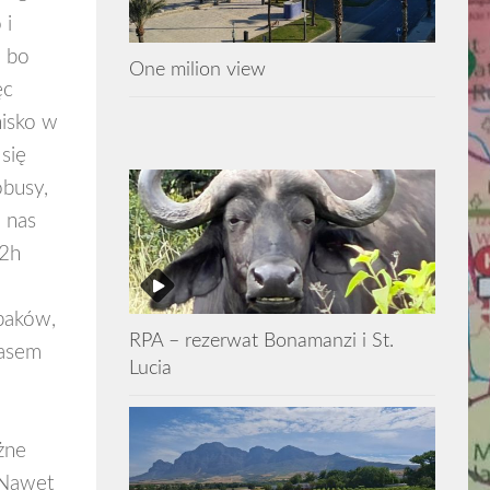
 i
, bo
One milion view
ęc
nisko w
się
obusy,
 nas
 2h
opaków,
RPA – rezerwat Bonamanzi i St.
zasem
Lucia
żne
 Nawet