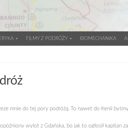
ERYKA
FILMY Z PODRÓŻY
BIOMECHANIKA
A
odróż
zeze mnie do tej pory podróżą. To nawet do Kenii byśm
opóźniony wylot z Gdańska, bo jak to ogłosił kapitan z