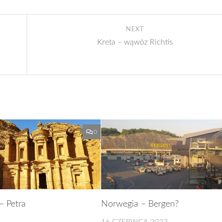
NEXT
Kreta – wąwóz Richtis
0
– Petra
Norwegia – Bergen?