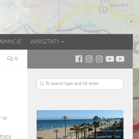
NIMACJE
WARSZTATY
0
y w
ałoga