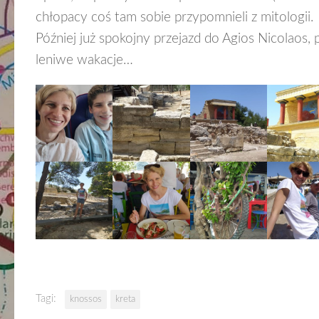
chłopacy coś tam sobie przypomnieli z mitologii.
Później już spokojny przejazd do Agios Nicolaos, 
leniwe wakacje…
Tagi:
knossos
kreta