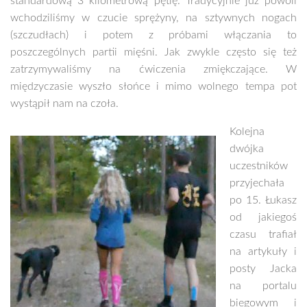
standardową 3 kilometrową pętlę. Tradycyjnie już powoli
wchodziliśmy w czucie sprężyny, na sztywnych nogach
(szczudłach) i potem z próbami włączania to
poszczególnych partii mięśni. Jak zwykle często się też
zatrzymywaliśmy na ćwiczenia zmiękczające. W
międzyczasie wyszło słońce i mimo wolnego tempa pot
wystąpił nam na czoła.
Kolejna
dwójka
uczestników
przyjechała
po 15. Łukasz
od jakiegoś
czasu trafiał
na artykuły i
posty Jacka
na portalu
biegowym i