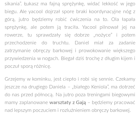
sikania”. Łukasz ma fajną sprężynkę, widać lekkość w jego
biegu. Ale yacool dojrzał spore braki koordynacyjne nóg z
górą, jutro będziemy robić ćwiczenia na to. Ola łapała
sprężynkę, ale potem ją traciła. Yacool pilnował jej na
rowerze, tu sprawdzały się dobrze „nożyce” i potem
przechodzenie do truchtu. Daniel miał za zadanie
zatrzymanie obręczy barkowej i prowokowanie większego
przywiedzenia w nogach. Biegał dziś trochę z długim kijem i
poczuł sporą różnicę.
Grzejemy w kominku, jest ciepło i robi się sennie. Czekamy
jeszcze na drugiego Daniela – „białego Keniola”, ma dotrzeć
do nas przed północą. Na jutro poza treningami biegowymi
mamy zaplanowane
warsztaty z Gają
– będziemy pracować
nad lepszym poczuciem i rozluźnieniem obręczy barkowej.