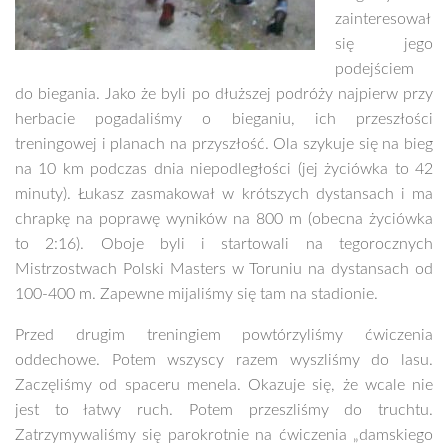
zainteresował
się jego
podejściem
do biegania. Jako że byli po dłuższej podróży najpierw przy
herbacie pogadaliśmy o bieganiu, ich przeszłości
treningowej i planach na przyszłość. Ola szykuje się na bieg
na 10 km podczas dnia niepodległości (jej życiówka to 42
minuty). Łukasz zasmakował w krótszych dystansach i ma
chrapkę na poprawę wyników na 800 m (obecna życiówka
to 2:16). Oboje byli i startowali na tegorocznych
Mistrzostwach Polski Masters w Toruniu na dystansach od
100-400 m. Zapewne mijaliśmy się tam na stadionie.
Przed drugim treningiem powtórzyliśmy ćwiczenia
oddechowe. Potem wszyscy razem wyszliśmy do lasu.
Zaczęliśmy od spaceru menela. Okazuje się, że wcale nie
jest to łatwy ruch. Potem przeszliśmy do truchtu.
Zatrzymywaliśmy się parokrotnie na ćwiczenia „damskiego