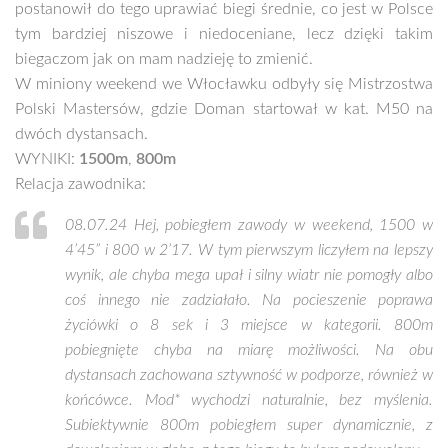
postanowił do tego uprawiać biegi średnie, co jest w Polsce
tym bardziej niszowe i niedoceniane, lecz dzięki takim
biegaczom jak on mam nadzieję to zmienić.
W miniony weekend we Włocławku odbyły się Mistrzostwa
Polski Mastersów, gdzie Doman startował w kat. M50 na
dwóch dystansach.
WYNIKI:
1500m
,
800m
Relacja zawodnika:
08.07.24 Hej, pobiegłem zawody w weekend, 1500 w
4’45” i 800 w 2’17. W tym pierwszym liczyłem na lepszy
wynik, ale chyba mega upał i silny wiatr nie pomogły albo
coś innego nie zadziałało. Na pocieszenie poprawa
życiówki o 8 sek i 3 miejsce w kategorii. 800m
pobiegnięte chyba na miarę możliwości. Na obu
dystansach zachowana sztywność w podporze, również w
końcówce. Mod* wychodzi naturalnie, bez myślenia.
Subiektywnie 800m pobiegłem super dynamicznie, z