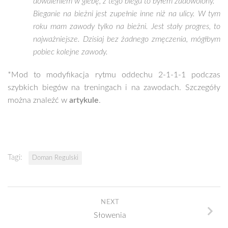
dowaleniem w glebę, z tego biegu to byłem zadowolony.
Bieganie na bieżni jest zupełnie inne niż na ulicy. W tym
roku mam zawody tylko na bieżni. Jest stały progres, to
najważniejsze. Dzisiaj bez żadnego zmęczenia, mógłbym
pobiec kolejne zawody.
*Mod to modyfikacja rytmu oddechu 2-1-1-1 podczas
szybkich biegów na treningach i na zawodach. Szczegóły
można znaleźć w
artykule
.
Tagi:
Doman Regulski
NEXT
Słowenia