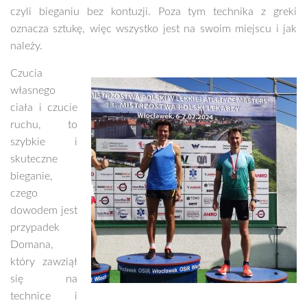
czyli bieganiu bez kontuzji. Poza tym technika z greki
oznacza sztukę, więc wszystko jest na swoim miejscu i jak
należy.
Czucia
własnego
ciała i czucie
ruchu, to
szybkie i
skuteczne
bieganie,
czego
dowodem jest
przypadek
Domana,
który zawziął
się na
technice i