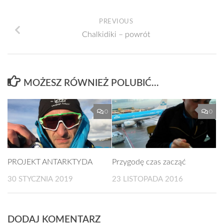
PREVIOUS
Chalkidiki – powrót
MOŻESZ RÓWNIEŻ POLUBIĆ…
0
0
PROJEKT ANTARKTYDA
Przygodę czas zacząć
30 STYCZNIA 2019
23 LISTOPADA 2016
DODAJ KOMENTARZ