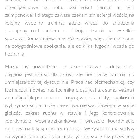
przeciążeniowe na holu. Taki gość! Bardzo mi tym
zaimponował i dlatego zawsze czekam z niecierpliwością na
kolejny wspólny trening, gdzie wręcz do znudzenia
pracujemy nad ruchem mobilizując tkanki na wszelkie
sposoby. Doman mieszka w Warszawie, więc nie ma szans
na cotygodniowe spotkania, ale co kilka tygodni wpada do
Poznania.
Można by powiedzieć, że takie niszowe podejście do
biegania jest sztuką dla sztuki, ale nie ma w tym nic co
umniejszałoby tej dyscyplinie. Praca nad biomechaniką, czy
też inaczej mówiąc nad techniką biegu jest tak samo ważna i
zajmująca jak praca nad motoryką w postaci siły, szybkości i
wytrzymałości, a może nawet ważniejsza. Zawiera w sobie
gibkość, zakres ruchu w stawie i jego kontrolowanie,
koordynację wewnątrztkankową i wreszcie koordynację
ruchową nadającą ciału rytm biegu. Wszystko to ma wpływ
na wymienione zdolności motoryczne, służy też prewencji,