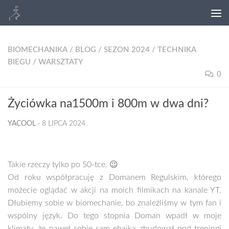
BIOMECHANIKA
/
BLOG
/
SEZON 2024
/
TECHNIKA
BIEGU
/
WARSZTATY
0
Życiówka na1500m i 800m w dwa dni?
YACOOL
·
8 LIPCA 2024
Takie rzeczy tylko po 50-tce. 😉
Od roku współpracuję z Domanem Regulskim, którego
możecie oglądać w akcji na moich filmikach na kanale YT.
Dłubiemy sobie w biomechanie, bo znaleźliśmy w tym fan i
wspólny język. Do tego stopnia Doman wpadł w moje
klimaty, że nawet sobie sam ebajka zbudował pod treningi