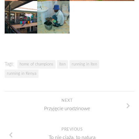
Tagi:
home of champions
Iten
running in Iten
running in Kenya
NEXT
Przyjęcie urodzinowe
PREVIOUS
To nie ciąża, to natura