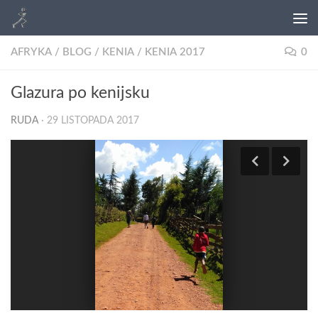
AFRYKA
/
BLOG
/
KENIA
/
KENIA 2017
0
Glazura po kenijsku
RUDA
·
29 LISTOPADA 2017