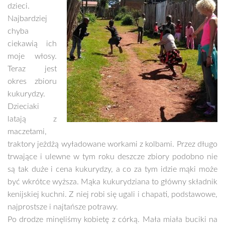
dzieci.
Najbardziej
chyba
ciekawią ich
moje włosy.
Teraz jest
okres zbioru
kukurydzy.
Dzieciaki
latają z
maczetami,
traktory jeżdżą wyładowane workami z kolbami. Przez długo
trwające i ulewne w tym roku deszcze zbiory podobno nie
są tak duże i cena kukurydzy, a co za tym idzie mąki może
być wkrótce wyższa. Mąka kukurydziana to główny składnik
kenijskiej kuchni. Z niej robi się ugali i chapati, podstawowe,
najprostsze i najtańsze potrawy.
Po drodze minęliśmy kobietę z córką. Mała miała buciki na