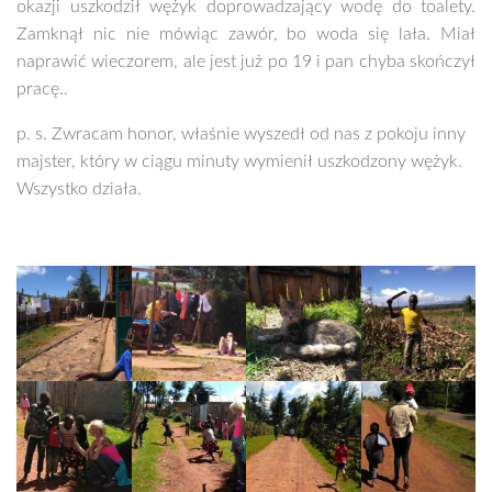
okazji uszkodził wężyk doprowadzający wodę do toalety.
Zamknął nic nie mówiąc zawór, bo woda się lała. Miał
naprawić wieczorem, ale jest już po 19 i pan chyba skończył
pracę..
p. s. Zwracam honor, właśnie wyszedł od nas z pokoju inny
majster, który w ciągu minuty wymienił uszkodzony wężyk.
Wszystko działa.