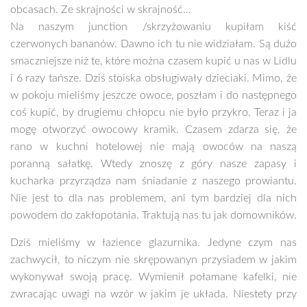
obcasach. Ze skrajności w skrajność…
Na naszym junction /skrzyżowaniu kupiłam kiść
czerwonych bananów. Dawno ich tu nie widziałam. Są dużo
smaczniejsze niż te, które można czasem kupić u nas w Lidlu
i 6 razy tańsze. Dziś stoiska obsługiwały dzieciaki. Mimo, że
w pokoju mieliśmy jeszcze owoce, poszłam i do następnego
coś kupić, by drugiemu chłopcu nie było przykro. Teraz i ja
mogę otworzyć owocowy kramik. Czasem zdarza się, że
rano w kuchni hotelowej nie mają owoców na naszą
poranną sałatkę. Wtedy znoszę z góry nasze zapasy i
kucharka przyrządza nam śniadanie z naszego prowiantu.
Nie jest to dla nas problemem, ani tym bardziej dla nich
powodem do zakłopotania. Traktują nas tu jak domowników.
Dziś mieliśmy w łazience glazurnika. Jedyne czym nas
zachwycił, to niczym nie skrępowanyn przysiadem w jakim
wykonywał swoją pracę. Wymienił połamane kafelki, nie
zwracając uwagi na wzór w jakim je układa. Niestety przy