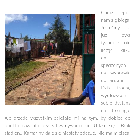
Coraz lepiej
nam się biega.
Jesteśmy tu
już dwa
tygodnie nie
licząc kilku
dni
spędzonych
na wyprawie
do Tanzanii.
Dziś trochę
wydłużyłam
sobie dystans
na treningu.
Ale przede wszystkim zależało mi na tym, by dobiec do
punktu nawrotu bez zatrzymywania się. Udało się. Brak
stadionu Kamariny daje się niestety odczuć. Nie ma miejsca,